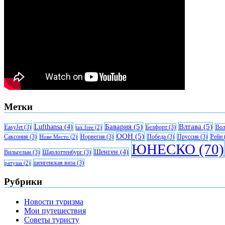
Метки
Бавария
(5)
Влтава
(5)
Lufthansa
(4)
EasyJet
(3)
Белфорт
(3)
Вол
tax free
(2)
ООН
(5)
Саксония
(3)
Норвегия
(3)
Победа
(3)
Пруссия
(3)
Рейн
Нове Место
(2)
ЮНЕСКО
(70)
Шенген
(4)
Вильгельм
(3)
Шарлоттенбург
(3)
шенгенская виза
(3)
ратуша
(2)
Рубрики
Новости туризма
Мои путешествия
Советы туристу