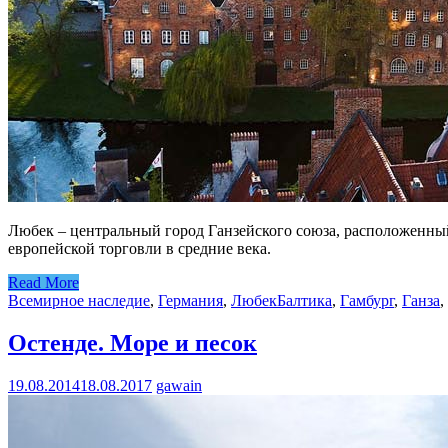
Любек – центральный город Ганзейского союза, расположенный
европейской торговли в средние века.
Read More
Всемирное наследие
,
Германия
,
Любек
Балтика
,
Гамбург
,
Ганза
,
Остенде. Море и песок
19.08.2014
18.08.2017
gawain