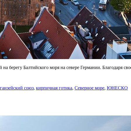
 на берегу Балтийского моря на севере Германии. Благодаря с
ганзейский союз
,
кирпичная готика
,
Северное море
,
ЮНЕСКО