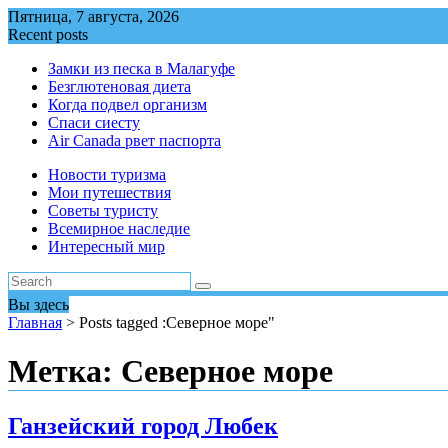
Перейти
Пятница, 7 августа, 2026
к
Recent posts
содержимому
Замки из песка в Малагуфе
Безглютеновая диета
Когда подвел организм
Спаси сиесту
Air Canada рвет паспорта
Новости туризма
Мои путешествия
Советы туристу
Всемирное наследие
Интересный мир
Вы здесь
Главная
>
Posts tagged :Северное море"
Метка:
Северное море
Ганзейский город Любек