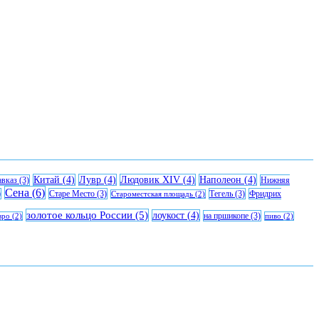
Китай
(4)
Лувр
(4)
Людовик XIV
(4)
Наполеон
(4)
авказ
(3)
Нижняя
Сена
(6)
)
Старе Место
(3)
Тегель
(3)
Фридрих
Староместская площадь
(2)
золотое кольцо России
(5)
лоукост
(4)
на пршикопе
(3)
вро
(2)
пиво
(2)