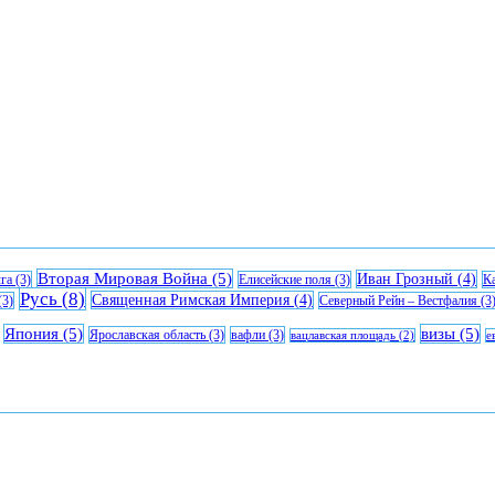
Вторая Мировая Война
(5)
Иван Грозный
(4)
га
(3)
Елисейские поля
(3)
К
Русь
(8)
Священная Римская Империя
(4)
(3)
Северный Рейн – Вестфалия
(3
Япония
(5)
визы
(5)
Ярославская область
(3)
вафли
(3)
вацлавская площадь
(2)
е