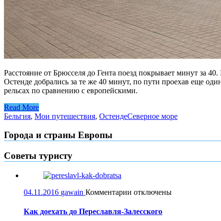
Расстояние от Брюсселя до Гента поезд покрывает минут за 40.
Остенде добрались за те же 40 минут, по пути проехав еще од
рельсах по сравнению с европейскими.
Read More
Бельгия
,
Мои путешествия
,
Остенде
Северное море
Города и страны Европы
Советы туристу
к
04.11.2016
gawain
Комментарии
отключены
записи
Как
Как доехать до Переславля-Залесского
доехать