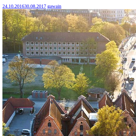
24.10.2016
30.08.2017
gawain