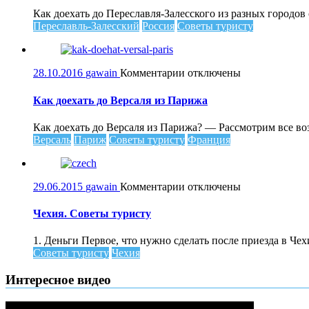
до
Как доехать до Переславля-Залесского из разных городо
Переславля-
Переславль-Залесский
Россия
Советы туристу
Залесского
к
28.10.2016
gawain
Комментарии
отключены
записи
Как
Как доехать до Версаля из Парижа
доехать
до
Как доехать до Версаля из Парижа? — Рассмотрим все во
Версаля
Версаль
Париж
Советы туристу
Франция
из
Парижа
к
29.06.2015
gawain
Комментарии
отключены
записи
Чехия.
Чехия. Советы туристу
Советы
туристу
1. Деньги Первое, что нужно сделать после приезда в Чех
Советы туристу
Чехия
Интересное видео