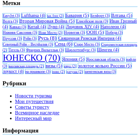
Метки
Бавария
(5)
Влтава
(5)
Lufthansa
(4)
EasyJet
(3)
Белфорт
(3)
tax free
(2)
Вторая Мировая Война
(5)
Иван Грозный
Волга
(3)
Елисейские поля
(3)
(4)
Китай
(4)
Лувр
(4)
Людовик XIV
(4)
Наполеон
(4)
Кавказ
(3)
ООН
(5)
Нижняя Саксония
(3)
Норвегия
(3)
Победа
(3)
Нове Место
(2)
Русь
(8)
Священная Римская Империя
(4)
Пруссия
(3)
Рейн
(3)
Сена
(6)
Северный Рейн – Вестфалия
(3)
Старе Место
(3)
Староместская площадь
Шенген
(4)
Тегель
(3)
Фридрих Вильгельм
(3)
Шарлоттенбург
(3)
(2)
ЮНЕСКО
(70)
Япония
(5)
Ярославская область
(3)
вафли
визы
(5)
золотое кольцо России
(5)
(3)
вацлавская площадь
(2)
евро
(2)
лоукост
(4)
на пршикопе
(3)
шенгенская виза
(3)
пиво
(2)
ратуша
(2)
Рубрики
Новости туризма
Мои путешествия
Советы туристу
Всемирное наследие
Интересный мир
Информация