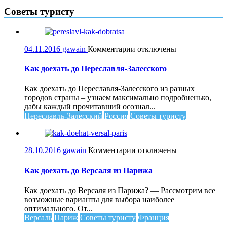
Советы туристу
к
04.11.2016
gawain
Комментарии
отключены
записи
Как
Как доехать до Переславля-Залесского
доехать
до
Как доехать до Переславля-Залесского из разных
Переславля-
городов страны – узнаем максимально подробненько,
Залесского
дабы каждый прочитавший осознал...
Переславль-Залесский
Россия
Советы туристу
к
28.10.2016
gawain
Комментарии
отключены
записи
Как
Как доехать до Версаля из Парижа
доехать
до
Как доехать до Версаля из Парижа? — Рассмотрим все
Версаля
возможные варианты для выбора наиболее
из
оптимального. От...
Парижа
Версаль
Париж
Советы туристу
Франция