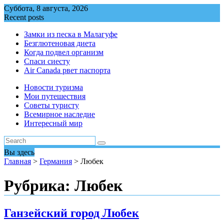
Перейти
Суббота, 8 августа, 2026
к
Recent posts
содержимому
Замки из песка в Малагуфе
Безглютеновая диета
Когда подвел организм
Спаси сиесту
Air Canada рвет паспорта
Новости туризма
Мои путешествия
Советы туристу
Всемирное наследие
Интересный мир
Вы здесь
Главная
>
Германия
>
Любек
Рубрика:
Любек
Ганзейский город Любек