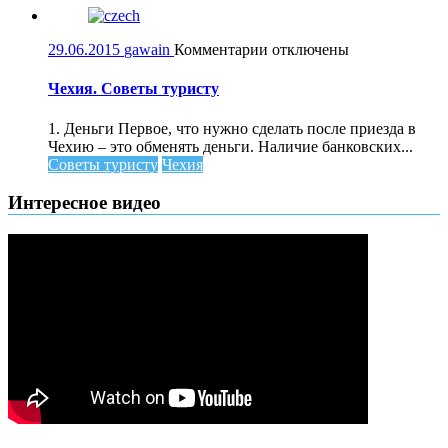
к
29.06.2015
gawain
Комментарии
отключены
записи
Чехия.
Чехия. Советы туристу
Советы
туристу
1. Деньги Первое, что нужно сделать после приезда в
Чехию – это обменять деньги. Наличие банковских...
Советы туристу
Чехия
Интересное видео