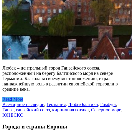
Любек – центральный город Ганзейского союза,
расположенный на берегу Балтийского моря на севере
Германии. Благодаря своему местоположению, играл
наиважнейшую роль в развитии европейской торговли в
средние века.
Read More
Всемирное наследие
,
Германия
,
Любек
Балтика
,
Гамбург
,
Ганза
,
ганзейский союз
,
кирпичная готика
,
Северное море
,
ЮНЕСКО
Города и страны Европы