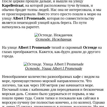
После церкви прошли дальше, и вышли на улицу
Kapellestraat
, на которой расположены тучи бутиков, и
обычно бродят толпы людей. Нас она не интересовала, и мы
ее проигнорировали. Вместо этого просто пошли к морю на
улицу
Albert I Promenade
, которая по совместительству
является пешеходной улицей вдоль берега. По пути
наткнулись на раритет.
Остенде. Нежданчик
На улице
Albert I Promenade
тихий и скромный
Остенде
на
глазах преображается. Кажется, как-будто дошли до другого
города.
Остенде. Улица Albert I Promenade
Невообразимое количество разнообразных кафе с видом на
море, преимущественно морской направленности. Что
логично, так как через 100 метров уже начинается море.
Песчаный пляж с кабинками для переодевания и бесконечная
морская даль. Сложно было удержаться от порыва, и мы
пошли прямо туда. Сняли тапки и поскакали как сайгаки в
морскую пучину (не полностью конечно, а по колено). Однако
ж, через 15 секунд, проведенных в пучине, выскочили. Не зря