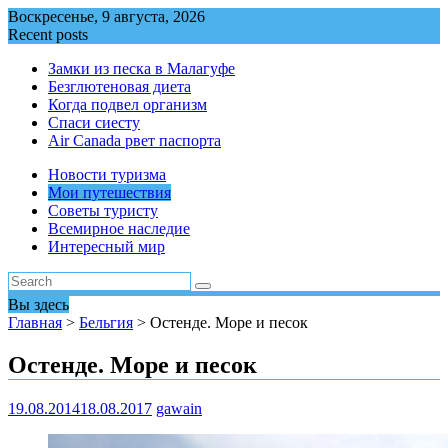
Перейти
Воскресенье, 9 августа, 2026
к
Recent posts
содержимому
Замки из песка в Малагуфе
Безглютеновая диета
Когда подвел организм
Спаси сиесту
Air Canada рвет паспорта
Новости туризма
Мои путешествия
Советы туристу
Всемирное наследие
Интересный мир
Вы здесь
Главная
>
Бельгия
>
Остенде. Море и песок
Остенде. Море и песок
19.08.2014
18.08.2017
gawain