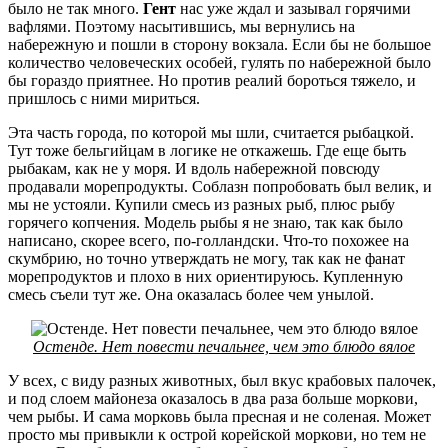
было не так много.
Гент
нас уже ждал и зазывал горячими
вафлями. Поэтому насытившись, мы вернулись на
набережную и пошли в сторону вокзала. Если бы не большое
количество человеческих особей, гулять по набережной было
бы гораздо приятнее. Но против реалий бороться тяжело, и
пришлось с ними мириться.
Эта часть города, по которой мы шли, считается рыбацкой.
Тут тоже бельгийцам в логике не откажешь. Где еще быть
рыбакам, как не у моря. И вдоль набережной повсюду
продавали морепродукты. Соблазн попробовать был велик, и
мы не устояли. Купили смесь из разных рыб, плюс рыбу
горячего копчения. Модель рыбы я не знаю, так как было
написано, скорее всего, по-голландски. Что-то похожее на
скумбрию, но точно утверждать не могу, так как не фанат
морепродуктов и плохо в них ориентируюсь. Купленную
смесь съели тут же. Она оказалась более чем унылой.
Остенде. Нет повести печальнее, чем это блюдо вялое
У всех, с виду разных животных, был вкус крабовых палочек,
и под слоем майонеза оказалось в два раза больше моркови,
чем рыбы. И сама морковь была пресная и не соленая. Может
просто мы привыкли к острой корейской моркови, но тем не