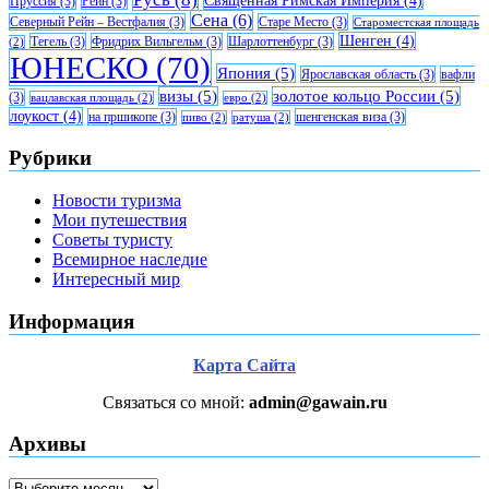
Священная Римская Империя
(4)
Пруссия
(3)
Рейн
(3)
Сена
(6)
Северный Рейн – Вестфалия
(3)
Старе Место
(3)
Староместская площадь
Шенген
(4)
Тегель
(3)
Фридрих Вильгельм
(3)
Шарлоттенбург
(3)
(2)
ЮНЕСКО
(70)
Япония
(5)
Ярославская область
(3)
вафли
визы
(5)
золотое кольцо России
(5)
(3)
вацлавская площадь
(2)
евро
(2)
лоукост
(4)
на пршикопе
(3)
шенгенская виза
(3)
пиво
(2)
ратуша
(2)
Рубрики
Новости туризма
Мои путешествия
Советы туристу
Всемирное наследие
Интересный мир
Информация
Карта Сайта
Связаться со мной:
admin@gawain.ru
Архивы
Архивы