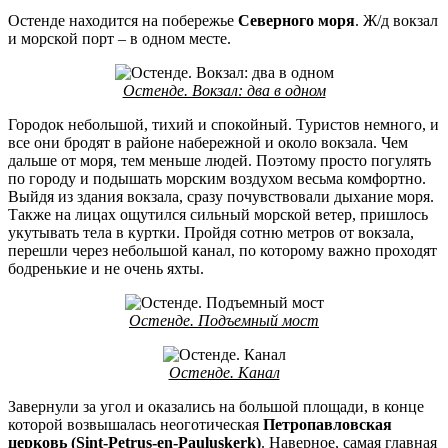
Остенде находится на побережье
Северного моря
. Ж/д вокзал
и морской порт – в одном месте.
Остенде. Вокзал: два в одном
Городок небольшой, тихий и спокойный. Туристов немного, и
все они бродят в районе набережной и около вокзала. Чем
дальше от моря, тем меньше людей. Поэтому просто погулять
по городу и подышать морским воздухом весьма комфортно.
Выйдя из здания вокзала, сразу почувствовали дыхание моря.
Также на лицах ощутился сильный морской ветер, пришлось
укутывать тела в куртки. Пройдя сотню метров от вокзала,
перешли через небольшой канал, по которому важно проходят
бодренькие и не очень яхты.
Остенде. Подъемный мост
Остенде. Канал
Завернули за угол и оказались на большой площади, в конце
которой возвышалась неоготическая
Петропавловская
церковь (Sint-Petrus-en-Pauluskerk)
. Наверное, самая главная