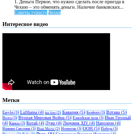
1. Деньги Первое, что нужно сделать после приезда в
Чехию – это обменять деньги. Наличие банковских...
Советы туристу
Чехия
Интересное видео
Метки
Бавария
(5)
Влтава
(5)
Lufthansa
(4)
EasyJet
(3)
Белфорт
(3)
tax free
(2)
Вторая Мировая Война
(5)
Иван Грозный
Волга
(3)
Елисейские поля
(3)
(4)
Китай
(4)
Лувр
(4)
Людовик XIV
(4)
Наполеон
(4)
Кавказ
(3)
ООН
(5)
Нижняя Саксония
(3)
Норвегия
(3)
Победа
(3)
Нове Место
(2)
Русь
(8)