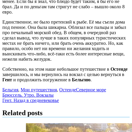
менее. Если бы я знал, что блюдо будет таким, я бы его не
брал. Да и по деньгам там стригут не слабо – вышло около 8
евро.
Единственное, не было претензий к рыбе. Её мы съели дома
под пенное. Она была шикарна. Облизал все пальцы и забыл
про печальный морской обед. В общем, в очередной раз
сделал вывод, что лучше в таких популярных туристических
местах не брать ничего, или брать очень аккуратно. Но, как
правило, особо нет ни времени ни желания ходить и
выискивать что-либо, всё-таки есть более интересные вещи,
нежели набить желудок.
Собственно, на этом наше небольшое путешествие в
Остенде
завершилось, и мы вернулись на вокзал с целью вернуться в
Гент
и продолжить погружение в
Бельгию
.
Бельгия
,
Мои путешествия
,
Остенде
Северное море
Навигация
Брюссель. Утро. Вокзалы
Гент. Назад в средневековье
по
записям
Related posts