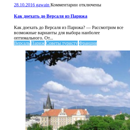
к
28.10.2016
gawain
Комментарии
отключены
записи
Как
Как доехать до Версаля из Парижа
доехать
до
Как доехать до Версаля из Парижа? — Рассмотрим все
Версаля
возможные варианты для выбора наиболее
из
оптимального. От...
Парижа
Версаль
Париж
Советы туристу
Франция