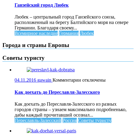
Ганзейский
Ганзейский город Любек
город
Любек
Любек – центральный город Ганзейского союза,
расположенный на берегу Балтийского моря на севере
Германии. Благодаря своему...
Всемирное наследие
Германия
Любек
Города и страны Европы
Советы туристу
к
04.11.2016
gawain
Комментарии
отключены
записи
Как
Как доехать до Переславля-Залесского
доехать
до
Как доехать до Переславля-Залесского из разных
Переславля-
городов страны – узнаем максимально подробненько,
Залесского
дабы каждый прочитавший осознал...
Переславль-Залесский
Россия
Советы туристу