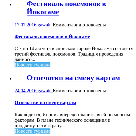
Фестиваль покемонов в
Йокогаме
к
17.07.2016
gawain
Комментарии
отключены
записи
Фестиваль
Фестиваль покемонов в Йокогаме
покемонов
в
С 7 по 14 августа в японском городе Йокогама состоится
Йокогаме
третий фестиваль покемонов. Традиция проведения
данного...
Новости туризма
Отпечатки на смену картам
к
24.04.2016
gawain
Комментарии
отключены
записи
Отпечатки
Отпечатки на смену картам
на
смену
Как водится, Япония впереди планеты всей по многим
картам
факторам. В плане технического оснащения и
продвинутости страну...
Новости туризма