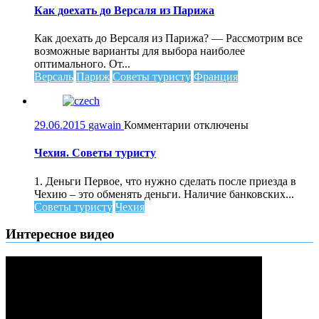
Как
Как доехать до Версаля из Парижа
доехать
до
Как доехать до Версаля из Парижа? — Рассмотрим все
Версаля
возможные варианты для выбора наиболее
из
оптимального. От...
Парижа
Версаль
Париж
Советы туристу
Франция
к
29.06.2015
gawain
Комментарии
отключены
записи
Чехия.
Чехия. Советы туристу
Советы
туристу
1. Деньги Первое, что нужно сделать после приезда в
Чехию – это обменять деньги. Наличие банковских...
Советы туристу
Чехия
Интересное видео