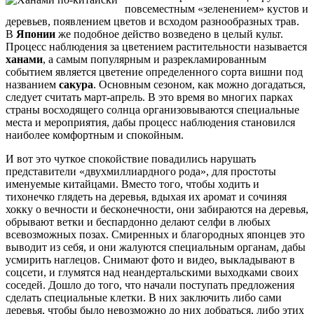
повсеместным «зеленением» кустов и
деревьев, появлением цветов и всходом разнообразных трав.
В
Японии
же подобное действо возведено в целый культ.
Процесс наблюдения за цветением растительности называется
ханами
, а самым популярным и разрекламированным
событием является цветение определенного сорта вишни под
названием
сакура
. Основным сезоном, как можно догадаться,
следует считать март-апрель. В это время во многих парках
страны восходящего солнца организовываются специальные
места и мероприятия, дабы процесс наблюдения становился
наиболее комфортным и спокойным.
И вот это чуткое спокойствие повадились нарушать
представители «двухмиллиардного рода», для простоты
именуемые китайцами. Вместо того, чтобы ходить и
тихонечко глядеть на деревья, вдыхая их аромат и сочиняя
хокку о вечности и бесконечности, они забираются на деревья,
обрывают ветки и беспардонно делают селфи в любых
всевозможных позах. Смиренных и благородных японцев это
выводит из себя, и они жалуются специальным органам, дабы
усмирить наглецов. Снимают фото и видео, выкладывают в
соцсети, и глумятся над неандертальскими выходками своих
соседей. Дошло до того, что начали поступать предложения
сделать специальные клетки. В них заключить либо сами
деревья, чтобы было невозможно до них добраться, либо этих