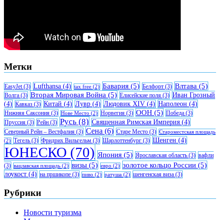
Метки
Бавария
(5)
Влтава
(5)
Lufthansa
(4)
EasyJet
(3)
Белфорт
(3)
tax free
(2)
Вторая Мировая Война
(5)
Иван Грозный
Волга
(3)
Елисейские поля
(3)
(4)
Китай
(4)
Лувр
(4)
Людовик XIV
(4)
Наполеон
(4)
Кавказ
(3)
ООН
(5)
Нижняя Саксония
(3)
Норвегия
(3)
Победа
(3)
Нове Место
(2)
Русь
(8)
Священная Римская Империя
(4)
Пруссия
(3)
Рейн
(3)
Сена
(6)
Северный Рейн – Вестфалия
(3)
Старе Место
(3)
Староместская площадь
Шенген
(4)
Тегель
(3)
Фридрих Вильгельм
(3)
Шарлоттенбург
(3)
(2)
ЮНЕСКО
(70)
Япония
(5)
Ярославская область
(3)
вафли
визы
(5)
золотое кольцо России
(5)
(3)
вацлавская площадь
(2)
евро
(2)
лоукост
(4)
на пршикопе
(3)
шенгенская виза
(3)
пиво
(2)
ратуша
(2)
Рубрики
Новости туризма