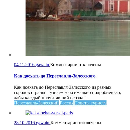
к
04.11.2016
gawain
Комментарии
отключены
записи
Как
Как доехать до Переславля-Залесского
доехать
до
Как доехать до Переславля-Залесского из разных
Переславля-
городов страны – узнаем максимально подробненько,
Залесского
дабы каждый прочитавший осознал...
Переславль-Залесский
Россия
Советы туристу
к
28.10.2016
gawain
Комментарии
отключены
записи