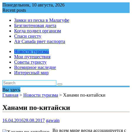
Перейти
Понедельник, 10 августа, 2026
к
Recent posts
содержимому
Замки из песка в Малагуфе
Безглютеновая диета
Когда подвел организм
Спаси сиесту
Air Canada рвет паспорта
Новости туризма
Мои путешествия
Советы туристу
Всемирное наследие
Интересный мир
Вы здесь
Главная
>
Новости туризма
>
Ханами по-китайски
Ханами по-китайски
16.04.2016
28.08.2017
gawain
Во всем мире весна ассоциируется с