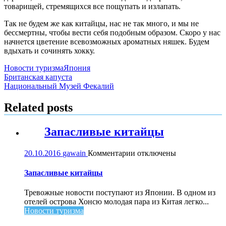
товарищей, стремящихся все пощупать и излапать.
Так не будем же как китайцы, нас не так много, и мы не
бессмертны, чтобы вести себя подобным образом. Скоро у нас
начнется цветение всевозможных ароматных няшек. Будем
вдыхать и сочинять хокку.
Новости туризма
Япония
Навигация
Британская капуста
Национальный Музей Фекалий
по
записям
Related posts
Запасливые китайцы
к
20.10.2016
gawain
Комментарии
отключены
записи
Запасливые
Запасливые китайцы
китайцы
Тревожные новости поступают из Японии. В одном из
отелей острова Хонсю молодая пара из Китая легко...
Новости туризма