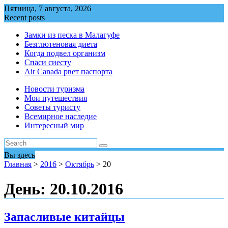
Перейти
Пятница, 7 августа, 2026
к
Recent posts
содержимому
Замки из песка в Малагуфе
Безглютеновая диета
Когда подвел организм
Спаси сиесту
Air Canada рвет паспорта
Новости туризма
Мои путешествия
Советы туристу
Всемирное наследие
Интересный мир
Вы здесь
Главная
>
2016
>
Октябрь
>
20
День:
20.10.2016
Запасливые китайцы