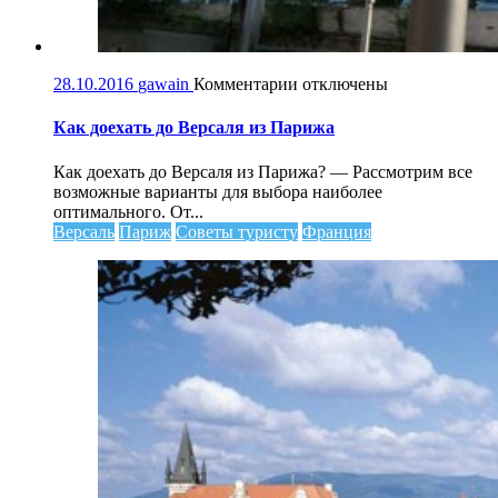
к
28.10.2016
gawain
Комментарии
отключены
записи
Как
Как доехать до Версаля из Парижа
доехать
до
Как доехать до Версаля из Парижа? — Рассмотрим все
Версаля
возможные варианты для выбора наиболее
из
оптимального. От...
Парижа
Версаль
Париж
Советы туристу
Франция