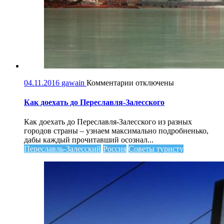
к
04.11.2016
gawain
Комментарии
отключены
записи
Как
Как доехать до Переславля-Залесского
доехать
до
Как доехать до Переславля-Залесского из разных
Переславля-
городов страны – узнаем максимально подробненько,
Залесского
дабы каждый прочитавший осознал...
Переславль-Залесский
Россия
Советы туристу