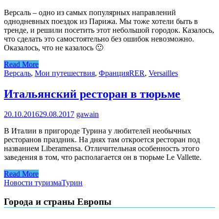
Версаль – одно из самых популярных направлений
однодневных поездок из Парижа. Мы тоже хотели быть в
тренде, и решили посетить этот небольшой городок. Казалось,
что сделать это самостоятельно без ошибок невозможно.
Оказалось, что не казалось 🙂
Read More
Версаль
,
Мои путешествия
,
Франция
RER
,
Versailles
Итальянский ресторан в тюрьме
20.10.2016
29.08.2017
gawain
В Италии в пригороде Турина у любителей необычных
ресторанов праздник. На днях там откроется ресторан под
названием Liberamensa. Отличительная особенность этого
заведения в том, что располагается он в тюрьме Le Vallette.
Read More
Новости туризма
Турин
Города и страны Европы