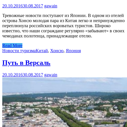
20.10.2016
30.08.2017
gawain
Тревожные новости поступают из Японии. В одном из отелей
острова Хонсю молодая пара из Китая легко и непринужденно
переплюнула российских вороватых туристов. Широко
известно, что наши сограждане регулярно «забывают» в своих
чемоданах полотенца, принадлежащие отелю.
Read More
Новости туризма
Китай
,
Хонсю
,
Япония
Путь в Версаль
20.10.2016
30.08.2017
gawain