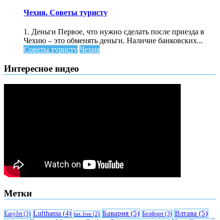
записи
Чехия.
Чехия. Советы туристу
Советы
туристу
1. Деньги Первое, что нужно сделать после приезда в
Чехию – это обменять деньги. Наличие банковских...
Советы туристу
Чехия
Интересное видео
Метки
Бавария
(5)
Влтава
(5)
Lufthansa
(4)
EasyJet
(3)
Белфорт
(3)
tax free
(2)