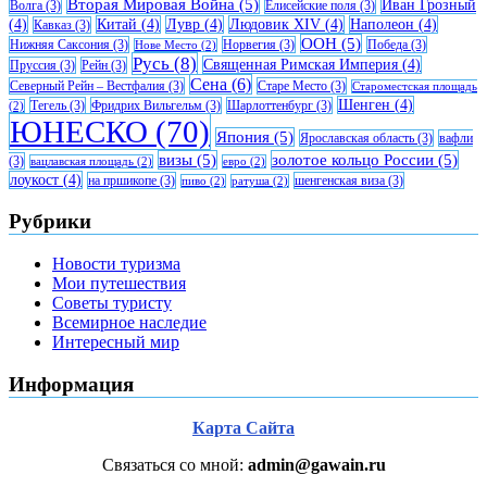
Вторая Мировая Война
(5)
Иван Грозный
Волга
(3)
Елисейские поля
(3)
(4)
Китай
(4)
Лувр
(4)
Людовик XIV
(4)
Наполеон
(4)
Кавказ
(3)
ООН
(5)
Нижняя Саксония
(3)
Норвегия
(3)
Победа
(3)
Нове Место
(2)
Русь
(8)
Священная Римская Империя
(4)
Пруссия
(3)
Рейн
(3)
Сена
(6)
Северный Рейн – Вестфалия
(3)
Старе Место
(3)
Староместская площадь
Шенген
(4)
Тегель
(3)
Фридрих Вильгельм
(3)
Шарлоттенбург
(3)
(2)
ЮНЕСКО
(70)
Япония
(5)
Ярославская область
(3)
вафли
визы
(5)
золотое кольцо России
(5)
(3)
вацлавская площадь
(2)
евро
(2)
лоукост
(4)
на пршикопе
(3)
шенгенская виза
(3)
пиво
(2)
ратуша
(2)
Рубрики
Новости туризма
Мои путешествия
Советы туристу
Всемирное наследие
Интересный мир
Информация
Карта Сайта
Связаться со мной:
admin@gawain.ru