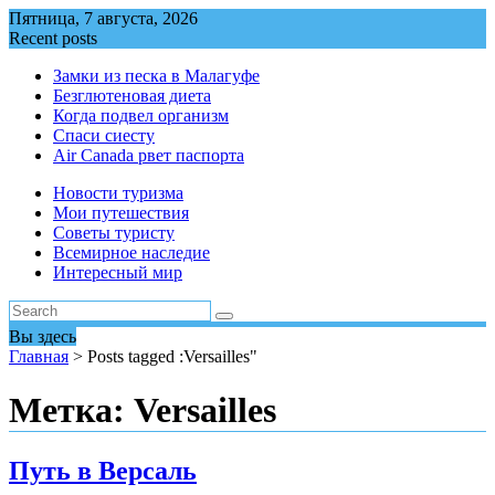
Перейти
Пятница, 7 августа, 2026
к
Recent posts
содержимому
Замки из песка в Малагуфе
Безглютеновая диета
Когда подвел организм
Спаси сиесту
Air Canada рвет паспорта
Новости туризма
Мои путешествия
Советы туристу
Всемирное наследие
Интересный мир
Вы здесь
Главная
>
Posts tagged :Versailles"
Метка:
Versailles
Путь в Версаль