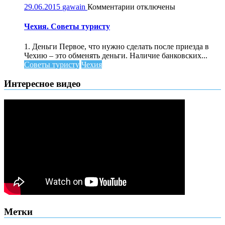
к
29.06.2015
gawain
Комментарии
отключены
записи
Чехия.
Чехия. Советы туристу
Советы
туристу
1. Деньги Первое, что нужно сделать после приезда в
Чехию – это обменять деньги. Наличие банковских...
Советы туристу
Чехия
Интересное видео
Метки