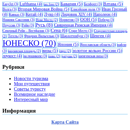
Бавария
(5)
Влтава
(5)
Lufthansa
(4)
EasyJet
(3)
Белфорт
(3)
tax free
(2)
Вторая Мировая Война
(5)
Иван Грозный
Волга
(3)
Елисейские поля
(3)
(4)
Китай
(4)
Лувр
(4)
Людовик XIV
(4)
Наполеон
(4)
Кавказ
(3)
ООН
(5)
Нижняя Саксония
(3)
Норвегия
(3)
Победа
(3)
Нове Место
(2)
Русь
(8)
Священная Римская Империя
(4)
Пруссия
(3)
Рейн
(3)
Сена
(6)
Северный Рейн – Вестфалия
(3)
Старе Место
(3)
Староместская площадь
Шенген
(4)
Тегель
(3)
Фридрих Вильгельм
(3)
Шарлоттенбург
(3)
(2)
ЮНЕСКО
(70)
Япония
(5)
Ярославская область
(3)
вафли
визы
(5)
золотое кольцо России
(5)
(3)
вацлавская площадь
(2)
евро
(2)
лоукост
(4)
на пршикопе
(3)
шенгенская виза
(3)
пиво
(2)
ратуша
(2)
Рубрики
Новости туризма
Мои путешествия
Советы туристу
Всемирное наследие
Интересный мир
Информация
Карта Сайта