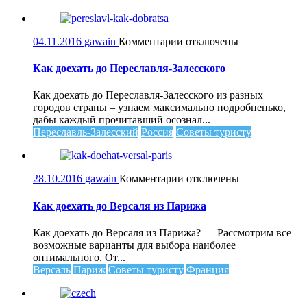
к
04.11.2016
gawain
Комментарии
отключены
записи
Как
Как доехать до Переславля-Залесского
доехать
до
Как доехать до Переславля-Залесского из разных
Переславля-
городов страны – узнаем максимально подробненько,
Залесского
дабы каждый прочитавший осознал...
Переславль-Залесский
Россия
Советы туристу
к
28.10.2016
gawain
Комментарии
отключены
записи
Как
Как доехать до Версаля из Парижа
доехать
до
Как доехать до Версаля из Парижа? — Рассмотрим все
Версаля
возможные варианты для выбора наиболее
из
оптимального. От...
Парижа
Версаль
Париж
Советы туристу
Франция