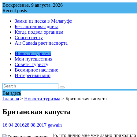
Перейти
Воскресенье, 9 августа, 2026
к
Recent posts
содержимому
Замки из песка в Малагуфе
Безглютеновая диета
Когда подвел организм
Спаси сиесту
Air Canada рвет паспорта
Новости туризма
Мои путешествия
Советы туристу
Всемирное наследие
Интересный мир
Вы здесь
Главная
>
Новости туризма
>
Британская капуста
Британская капуста
16.04.2016
28.08.2017
gawain
То, что лично мне уже давно приходило