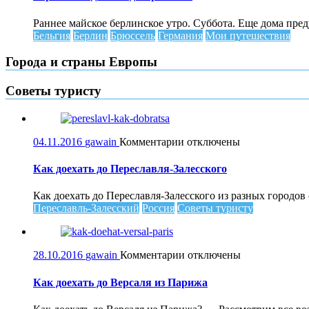
Бюджетно
до
Раннее майское берлинское утро. Суббота. Еще дома пред
Брюсселя
Бельгия
Берлин
Брюссель
Германия
Мои путешествия
Города и страны Европы
Советы туристу
к
04.11.2016
gawain
Комментарии
отключены
записи
Как
Как доехать до Переславля-Залесского
доехать
до
Как доехать до Переславля-Залесского из разных городо
Переславля-
Переславль-Залесский
Россия
Советы туристу
Залесского
к
28.10.2016
gawain
Комментарии
отключены
записи
Как
Как доехать до Версаля из Парижа
доехать
до