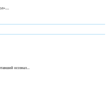
л»....
тавший осознал...