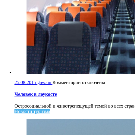
к
25.08.2015
gawain
Комментарии
отключены
записи
Человек
Человек в лоукосте
в
лоукосте
Остросоциальной и животрепещущей темой во всех странах
Новости туризма