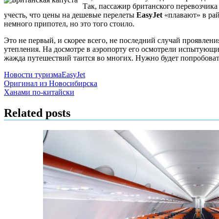
Так, пассажир британского перевозчик
учесть, что цены на дешевые перелеты
EasyJet
«плавают» в рай
немного припотел, но это того стоило.
Это не первый, и скорее всего, не последний случай проявле
утепления. На досмотре в аэропорту его осмотрели испытующим 
жажда путешествий таится во многих. Нужно будет попробоват
Новости туризма
EasyJet
Навигация
Оригинал из Новосибирска
Ханами по-китайски
по
записям
Related posts