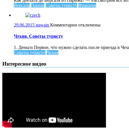
Как доехать до Версаля из Парижа? — Рассмотрим все во
Версаля
Версаль
Париж
Советы туристу
Франция
из
Парижа
к
29.06.2015
gawain
Комментарии
отключены
записи
Чехия.
Чехия. Советы туристу
Советы
туристу
1. Деньги Первое, что нужно сделать после приезда в Чех
Советы туристу
Чехия
Интересное видео