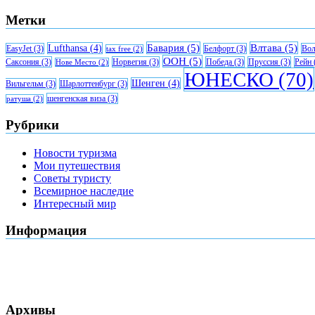
Метки
Бавария
(5)
Влтава
(5)
Lufthansa
(4)
EasyJet
(3)
Белфорт
(3)
Вол
tax free
(2)
ООН
(5)
Саксония
(3)
Норвегия
(3)
Победа
(3)
Пруссия
(3)
Рейн
Нове Место
(2)
ЮНЕСКО
(70)
Шенген
(4)
Вильгельм
(3)
Шарлоттенбург
(3)
шенгенская виза
(3)
ратуша
(2)
Рубрики
Новости туризма
Мои путешествия
Советы туристу
Всемирное наследие
Интересный мир
Информация
Архивы