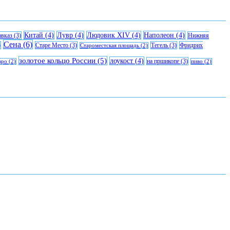
Китай
(4)
Лувр
(4)
Людовик XIV
(4)
Наполеон
(4)
авказ
(3)
Нижняя
Сена
(6)
)
Старе Место
(3)
Тегель
(3)
Фридрих
Староместская площадь
(2)
золотое кольцо России
(5)
лоукост
(4)
на пршикопе
(3)
вро
(2)
пиво
(2)