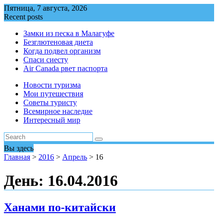
Перейти
Пятница, 7 августа, 2026
к
Recent posts
содержимому
Замки из песка в Малагуфе
Безглютеновая диета
Когда подвел организм
Спаси сиесту
Air Canada рвет паспорта
Новости туризма
Мои путешествия
Советы туристу
Всемирное наследие
Интересный мир
Вы здесь
Главная
>
2016
>
Апрель
>
16
День:
16.04.2016
Ханами по-китайски