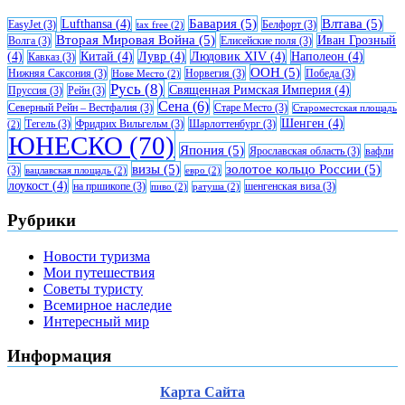
Бавария
(5)
Влтава
(5)
Lufthansa
(4)
EasyJet
(3)
Белфорт
(3)
tax free
(2)
Вторая Мировая Война
(5)
Иван Грозный
Волга
(3)
Елисейские поля
(3)
(4)
Китай
(4)
Лувр
(4)
Людовик XIV
(4)
Наполеон
(4)
Кавказ
(3)
ООН
(5)
Нижняя Саксония
(3)
Норвегия
(3)
Победа
(3)
Нове Место
(2)
Русь
(8)
Священная Римская Империя
(4)
Пруссия
(3)
Рейн
(3)
Сена
(6)
Северный Рейн – Вестфалия
(3)
Старе Место
(3)
Староместская площадь
Шенген
(4)
Тегель
(3)
Фридрих Вильгельм
(3)
Шарлоттенбург
(3)
(2)
ЮНЕСКО
(70)
Япония
(5)
Ярославская область
(3)
вафли
визы
(5)
золотое кольцо России
(5)
(3)
вацлавская площадь
(2)
евро
(2)
лоукост
(4)
на пршикопе
(3)
шенгенская виза
(3)
пиво
(2)
ратуша
(2)
Рубрики
Новости туризма
Мои путешествия
Советы туристу
Всемирное наследие
Интересный мир
Информация
Карта Сайта