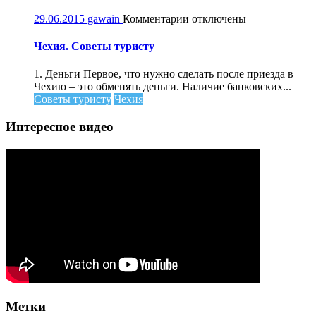
к
29.06.2015
gawain
Комментарии
отключены
записи
Чехия.
Чехия. Советы туристу
Советы
туристу
1. Деньги Первое, что нужно сделать после приезда в
Чехию – это обменять деньги. Наличие банковских...
Советы туристу
Чехия
Интересное видео
Метки