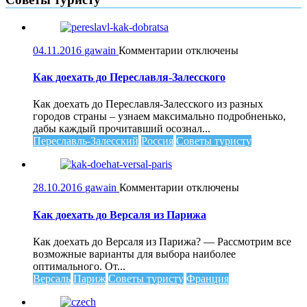
к
04.11.2016
gawain
Комментарии
отключены
записи
Как
Как доехать до Переславля-Залесского
доехать
до
Как доехать до Переславля-Залесского из разных
Переславля-
городов страны – узнаем максимально подробненько,
Залесского
дабы каждый прочитавший осознал...
Переславль-Залесский
Россия
Советы туристу
к
28.10.2016
gawain
Комментарии
отключены
записи
Как
Как доехать до Версаля из Парижа
доехать
до
Как доехать до Версаля из Парижа? — Рассмотрим все
Версаля
возможные варианты для выбора наиболее
из
оптимального. От...
Парижа
Версаль
Париж
Советы туристу
Франция