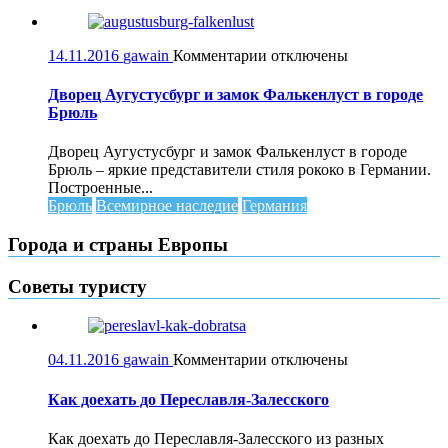
к
14.11.2016
gawain
Комментарии
отключены
записи
Дворец
Дворец Аугустусбург и замок Фалькенлуст в городе
Аугустусбург
Брюль
и
замок
Дворец Аугустусбург и замок Фалькенлуст в городе
Фалькенлуст
Брюль – яркие представители стиля рококо в Германии.
в
Построенные...
городе
Брюль
Всемирное наследие
Германия
Брюль
Города и страны Европы
Советы туристу
к
04.11.2016
gawain
Комментарии
отключены
записи
Как
Как доехать до Переславля-Залесского
доехать
до
Как доехать до Переславля-Залесского из разных