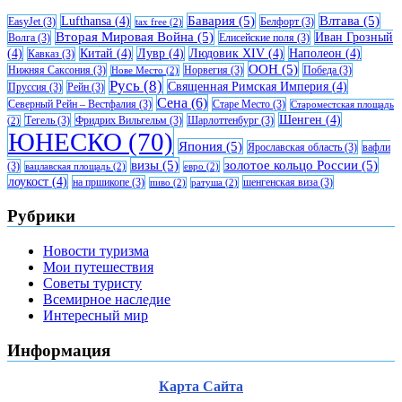
Бавария
(5)
Влтава
(5)
Lufthansa
(4)
EasyJet
(3)
Белфорт
(3)
tax free
(2)
Вторая Мировая Война
(5)
Иван Грозный
Волга
(3)
Елисейские поля
(3)
(4)
Китай
(4)
Лувр
(4)
Людовик XIV
(4)
Наполеон
(4)
Кавказ
(3)
ООН
(5)
Нижняя Саксония
(3)
Норвегия
(3)
Победа
(3)
Нове Место
(2)
Русь
(8)
Священная Римская Империя
(4)
Пруссия
(3)
Рейн
(3)
Сена
(6)
Северный Рейн – Вестфалия
(3)
Старе Место
(3)
Староместская площадь
Шенген
(4)
Тегель
(3)
Фридрих Вильгельм
(3)
Шарлоттенбург
(3)
(2)
ЮНЕСКО
(70)
Япония
(5)
Ярославская область
(3)
вафли
визы
(5)
золотое кольцо России
(5)
(3)
вацлавская площадь
(2)
евро
(2)
лоукост
(4)
на пршикопе
(3)
шенгенская виза
(3)
пиво
(2)
ратуша
(2)
Рубрики
Новости туризма
Мои путешествия
Советы туристу
Всемирное наследие
Интересный мир
Информация
Карта Сайта