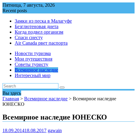
Перейти
Пятница, 7 августа, 2026
к
Recent posts
содержимому
Замки из песка в Малагуфе
Безглютеновая диета
Когда подвел организм
Спаси сиесту
Air Canada рвет паспорта
Новости туризма
Мои путешествия
Советы туристу
Всемирное наследие
Интересный мир
Вы здесь
Главная
>
Всемирное наследие
>
Всемирное наследие
ЮНЕСКО
Всемирное наследие ЮНЕСКО
18.09.2014
18.08.2017
gawain