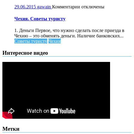
к
29.06.2015
gawain
Комментарии
отключены
записи
Чехия.
Чехия. Советы туристу
Советы
туристу
1. Деньги Первое, что нужно сделать после приезда в
Чехию – это обменять деньги. Наличие банковских...
Советы туристу
Чехия
Интересное видео
Метки