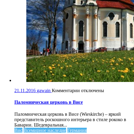
к
21.11.2016
gawain
Комментарии
отключены
записи
Паломническая
Паломническая церковь в Висе
церковь
в
Паломническая церковь в Висе (Wieskirche) – яркий
Висе
представитель роскошного интерьера в стиле рококо в
Баварии. Шедевральная...
Вис
Всемирное наследие
Германия