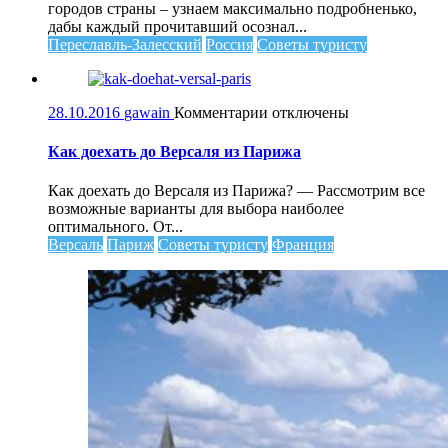
Переславля-
городов страны – узнаем максимально подробненько,
Залесского
дабы каждый прочитавший осознал...
Переславль-Залесский
Россия
Советы туристу
к
28.10.2016
gawain
Комментарии
отключены
записи
Как
Как доехать до Версаля из Парижа
доехать
до
Как доехать до Версаля из Парижа? — Рассмотрим все
Версаля
возможные варианты для выбора наиболее
из
оптимального. От...
Парижа
Версаль
Париж
Советы туристу
Франция