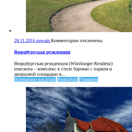
к
28.11.2016
gawain
Комментарии
отключены
записи
Вюрцбургская
Вюрцбургская резиденция
резиденция
Вюрцбургская резиденция (Würzburger Residenz)
епископа – комплекс в стиле барокко с парком и
дворцовой площадью в...
Всемирное наследие
Вюрцбург
Германия