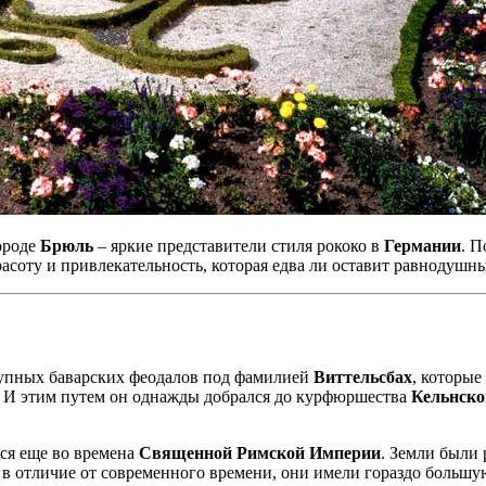
ороде
Брюль
– яркие представители стиля рококо в
Германии
. 
асоту и привлекательность, которая едва ли оставит равнодушн
рупных баварских феодалов под фамилией
Виттельсбах
, которы
в. И этим путем он однажды добрался до курфюршества
Кельнско
ся еще во времена
Священной Римской Империи
. Земли были
в отличие от современного времени, они имели гораздо большу