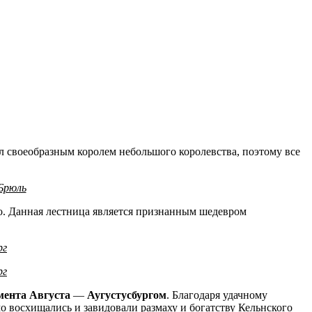
ыл своеобразным королем небольшого королевства, поэтому все
 Брюль
о. Данная лестница является признанным шедевром
рг
рг
ента Августа
—
Аугустусбургом
. Благодаря удачному
 восхищались и завидовали размаху и богатству Кельнского