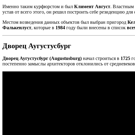
Именно таким курфюрстом и был
Климент Август
. Властным 
устав от всего этого, он решил построить себе резиденцию дл
Местом возведения данных объектов был выбран пригород
Ке
Фалькенлуст
, которые в
1984
году были внесены в список
вс
Дворец Аугустусбург
Дворец Аугустусбург (Augustusburg)
начал строиться в
1725
го
постепенно замыслы архитекторов отклонились от средневеково