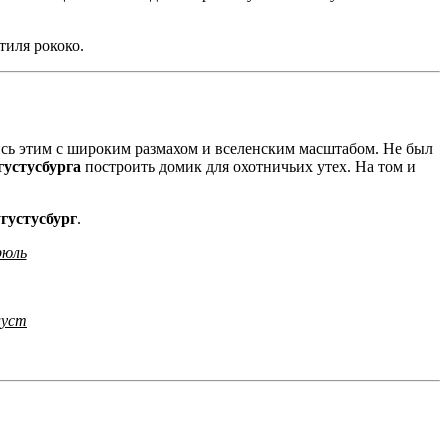
тиля рококо.
ись этим с широким размахом и вселенским масштабом. Не был
густусбурга
построить домик для охотничьих утех. На том и
густусбург
.
рюль
луст