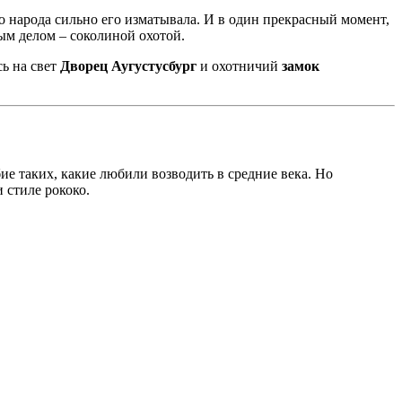
о народа сильно его изматывала. И в один прекрасный момент,
мым делом – соколиной охотой.
сь на свет
Дворец Аугустусбург
и охотничий
замок
е таких, какие любили возводить в средние века. Но
 стиле рококо.