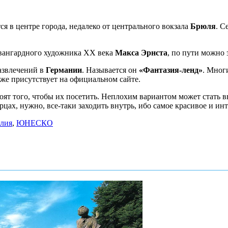
ся в центре города, недалеко от центрального вокзала
Брюля
. С
авангардного художника XX века
Макса Эрнста
, по пути можно з
азвлечений в
Германии
. Называется он
«Фантазия-ленд»
. Мног
кже присутствует на официальном сайте.
оят того, чтобы их посетить. Неплохим вариантом может стать в
цах, нужно, все-таки заходить внутрь, ибо самое красивое и ин
алия
,
ЮНЕСКО