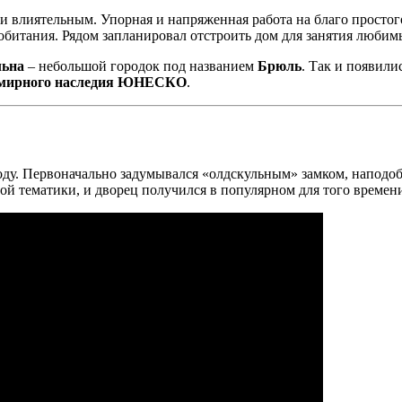
и влиятельным. Упорная и напряженная работа на благо простог
я обитания. Рядом запланировал отстроить дом для занятия люби
льна
– небольшой городок под названием
Брюль
. Так и появили
емирного наследия ЮНЕСКО
.
ду. Первоначально задумывался «олдскульным» замком, наподоби
й тематики, и дворец получился в популярном для того времени