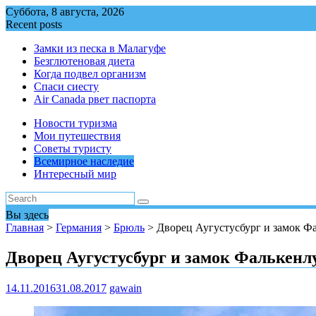
Перейти
Суббота, 8 августа, 2026
к
Recent posts
содержимому
Замки из песка в Малагуфе
Безглютеновая диета
Когда подвел организм
Спаси сиесту
Air Canada рвет паспорта
Новости туризма
Мои путешествия
Советы туристу
Всемирное наследие
Интересный мир
Вы здесь
Главная
>
Германия
>
Брюль
>
Дворец Аугустусбург и замок Ф
Дворец Аугустусбург и замок Фалькенлу
14.11.2016
31.08.2017
gawain