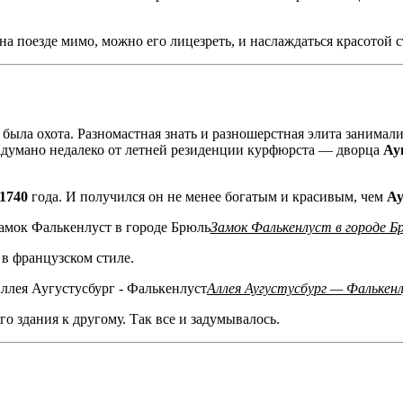
на поезде мимо, можно его лицезреть, и наслаждаться красотой с
ыла охота. Разномастная знать и разношерстная элита занимал
 задумано недалеко от летней резиденции курфюрста — дворца
Ау
1740
года. И получился он не менее богатым и красивым, чем
Ау
Замок Фалькенлуст в городе Б
в французском стиле.
Аллея Аугустусбург — Фалькен
го здания к другому. Так все и задумывалось.