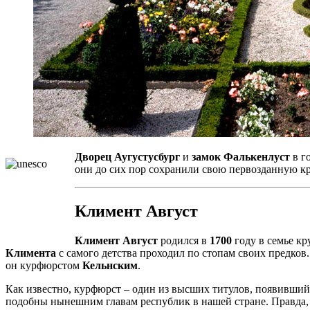
Дворец Аугустусбург
и
замок Фалькенлуст
в г
они до сих пор сохранили свою первозданную кр
Климент Август
Климент Август
родился в
1700
году в семье к
Климента
с самого детства проходил по стопам своих предко
он курфюрстом
Кельнским
.
Как известно, курфюрст – один из высших титулов, появивший
подобны нынешним главам республик в нашей стране. Правда, 