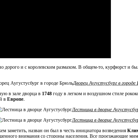
но дорого и с королевским размахом. В общем-то, курфюрст и б
Дворец Аугустусбург в городе
ую в зале дворца в
1748
году в легком и воздушном стиле рокок
ой в
Европе
.
Лестница в дворце Аугустусбу
Лестница в дворце Аугустусбу
ем заметить, назван он был в честь инициатора возведения
Клим
шенного внимания со стороны населения. Все проезжающие мимо