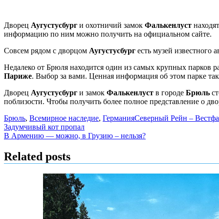
Дворец
Аугустусбург
и охотничий замок
Фалькенлуст
находят
информацию по ним можно получить на официальном сайте.
Совсем рядом с дворцом
Аугустусбург
есть музей известного 
Недалеко от Брюля находится один из самых крупных парков р
Париже
. Выбор за вами. Ценная информация об этом парке та
Дворец
Аугустусбург
и замок
Фалькенлуст
в городе
Брюль
ст
поблизости. Чтобы получить более полное представление о двор
Брюль
,
Всемирное наследие
,
Германия
Северный Рейн – Вестф
Навигация
Задумчивый кот пропал
В Армению — можно, в Грузию – нельзя?
по
записям
Related posts