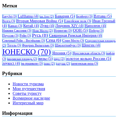
Метки
Бавария
(5)
Влтава
(5)
Lufthansa
(4)
EasyJet
(3)
Белфорт
(3)
tax free
(2)
Вторая Мировая Война
(5)
Иван Грозный
Волга
(3)
Елисейские поля
(3)
(4)
Китай
(4)
Лувр
(4)
Людовик XIV
(4)
Наполеон
(4)
Кавказ
(3)
ООН
(5)
Нижняя Саксония
(3)
Норвегия
(3)
Победа
(3)
Нове Место
(2)
Русь
(8)
Священная Римская Империя
(4)
Пруссия
(3)
Рейн
(3)
Сена
(6)
Северный Рейн – Вестфалия
(3)
Старе Место
(3)
Староместская площадь
Шенген
(4)
Тегель
(3)
Фридрих Вильгельм
(3)
Шарлоттенбург
(3)
(2)
ЮНЕСКО
(70)
Япония
(5)
Ярославская область
(3)
вафли
визы
(5)
золотое кольцо России
(5)
(3)
вацлавская площадь
(2)
евро
(2)
лоукост
(4)
на пршикопе
(3)
шенгенская виза
(3)
пиво
(2)
ратуша
(2)
Рубрики
Новости туризма
Мои путешествия
Советы туристу
Всемирное наследие
Интересный мир
Информация