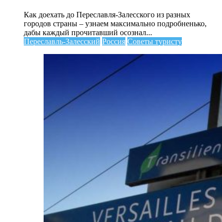
доехать
до
Как доехать до Переславля-Залесского из разных
Переславля-
городов страны – узнаем максимально подробненько,
Залесского
дабы каждый прочитавший осознал...
Переславль-Залесский
Россия
Советы туристу