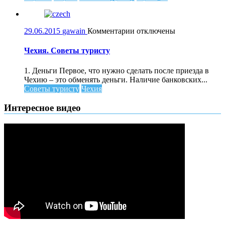
к
29.06.2015
gawain
Комментарии
отключены
записи
Чехия.
Чехия. Советы туристу
Советы
туристу
1. Деньги Первое, что нужно сделать после приезда в
Чехию – это обменять деньги. Наличие банковских...
Советы туристу
Чехия
Интересное видео