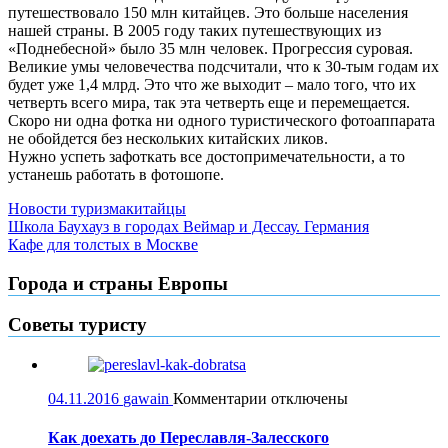
путешествовало 150 млн китайцев. Это больше населения
нашей страны.
В 2005 году таких путешествующих из
«Поднебесной» было 35 млн человек. Прогрессия суровая.
Великие умы человечества подсчитали, что к 30-тым годам их
будет уже 1,4 млрд. Это что же выходит – мало того, что их
четверть всего мира, так эта четверть еще и перемещается.
Скоро ни одна фотка ни одного туристического фотоаппарата
не обойдется без нескольких китайских ликов.
Нужно успеть зафоткать все достопримечательности, а то
устанешь работать в фотошопе.
Новости туризма
китайцы
Навигация
Школа Баухауз в городах Веймар и Дессау. Германия
Кафе для толстых в Москве
по
записям
Города и страны Европы
Советы туристу
к
04.11.2016
gawain
Комментарии
отключены
записи
Как
Как доехать до Переславля-Залесского