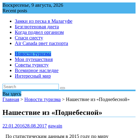
Перейти
Воскресенье, 9 августа, 2026
к
Recent posts
содержимому
Замки из песка в Малагуфе
Безглютеновая диета
Когда подвел организм
Спаси сиесту
Air Canada рвет паспорта
Новости туризма
Мои путешествия
Советы туристу
Всемирное наследие
Интересный мир
Вы здесь
Главная
>
Новости туризма
>
Нашествие из «Поднебесной»
Нашествие из «Поднебесной»
22.01.2016
28.08.2017
gawain
По статистическим данным в 2015 году по миру