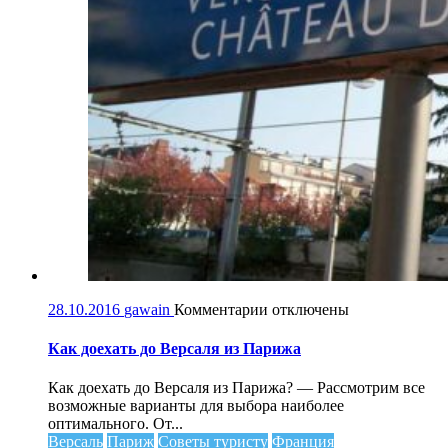
к
28.10.2016
gawain
Комментарии
отключены
записи
Как
Как доехать до Версаля из Парижа
доехать
до
Как доехать до Версаля из Парижа? — Рассмотрим все
Версаля
возможные варианты для выбора наиболее
из
оптимального. От...
Парижа
Версаль
Париж
Советы туристу
Франция