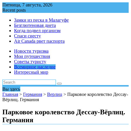
Перейти
Пятница, 7 августа, 2026
к
Recent posts
содержимому
Замки из песка в Малагуфе
Безглютеновая диета
Когда подвел организм
Спаси сиесту
Air Canada рвет паспорта
Новости туризма
Мои путешествия
Советы туристу
Всемирное наследие
Интересный мир
Вы здесь
Главная
>
Германия
>
Верлиц
>
Парковое королевство Дессау-
Вёрлиц. Германия
Парковое королевство Дессау-Вёрлиц.
Германия