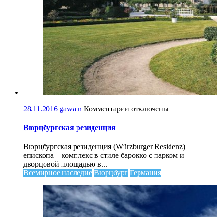
к
28.11.2016
gawain
Комментарии
отключены
записи
Вюрцбургская
Вюрцбургская резиденция
резиденция
Вюрцбургская резиденция (Würzburger Residenz)
епископа – комплекс в стиле барокко с парком и
дворцовой площадью в...
Всемирное наследие
Вюрцбург
Германия