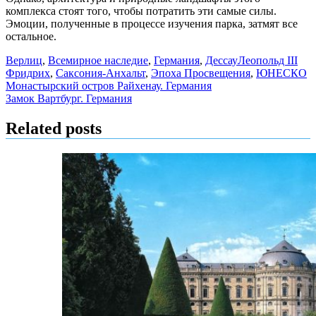
комплекса стоят того, чтобы потратить эти самые силы.
Эмоции, полученные в процессе изучения парка, затмят все
остальное.
Верлиц
,
Всемирное наследие
,
Германия
,
Дессау
Леопольд III
Фридрих
,
Саксония-Анхальт
,
Эпоха Просвещения
,
ЮНЕСКО
Навигация
Монастырский остров Райхенау. Германия
Замок Вартбург. Германия
по
записям
Related posts