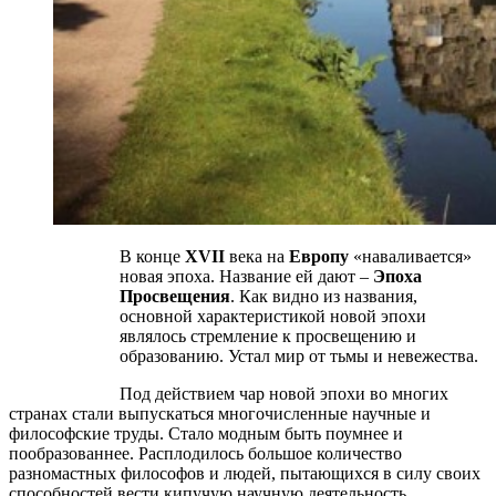
В конце
XVII
века на
Европу
«наваливается»
новая эпоха. Название ей дают –
Эпоха
Просвещения
. Как видно из названия,
основной характеристикой новой эпохи
являлось стремление к просвещению и
образованию. Устал мир от тьмы и невежества.
Под действием чар новой эпохи во многих
странах стали выпускаться многочисленные научные и
философские труды. Стало модным быть поумнее и
пообразованнее. Расплодилось большое количество
разномастных философов и людей, пытающихся в силу своих
способностей вести кипучую научную деятельность.