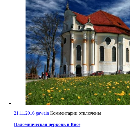
к
21.11.2016
gawain
Комментарии
отключены
записи
Паломническая
Паломническая церковь в Висе
церковь