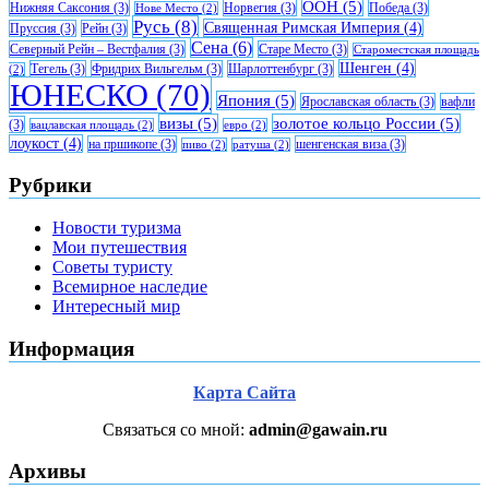
ООН
(5)
Нижняя Саксония
(3)
Норвегия
(3)
Победа
(3)
Нове Место
(2)
Русь
(8)
Священная Римская Империя
(4)
Пруссия
(3)
Рейн
(3)
Сена
(6)
Северный Рейн – Вестфалия
(3)
Старе Место
(3)
Староместская площадь
Шенген
(4)
Тегель
(3)
Фридрих Вильгельм
(3)
Шарлоттенбург
(3)
(2)
ЮНЕСКО
(70)
Япония
(5)
Ярославская область
(3)
вафли
визы
(5)
золотое кольцо России
(5)
(3)
вацлавская площадь
(2)
евро
(2)
лоукост
(4)
на пршикопе
(3)
шенгенская виза
(3)
пиво
(2)
ратуша
(2)
Рубрики
Новости туризма
Мои путешествия
Советы туристу
Всемирное наследие
Интересный мир
Информация
Карта Сайта
Связаться со мной:
admin@gawain.ru
Архивы