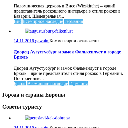
в
Паломническая церковь в Висе (Wieskirche) – яркий
Висе
представитель роскошного интерьера в стиле рококо в
Баварии. Шедевральная...
Вис
Всемирное наследие
Германия
к
14.11.2016
gawain
Комментарии
отключены
записи
Дворец
Дворец Аугустусбург и замок Фалькенлуст в городе
Аугустусбург
Брюль
и
замок
Дворец Аугустусбург и замок Фалькенлуст в городе
Фалькенлуст
Брюль – яркие представители стиля рококо в Германии.
в
Построенные...
городе
Брюль
Всемирное наследие
Германия
Брюль
Города и страны Европы
Советы туристу
к
04.11.2016
gawain
Комментарии
отключены