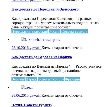
записи
Как
Как доехать до Переславля-Залесского
доехать
до
Как доехать до Переславля-Залесского из разных
Переславля-
городов страны – узнаем максимально подробненько,
Залесского
дабы каждый прочитавший осознал...
Переславль-Залесский
Россия
Советы туристу
к
28.10.2016
gawain
Комментарии
отключены
записи
Как
Как доехать до Версаля из Парижа
доехать
до
Как доехать до Версаля из Парижа? — Рассмотрим все
Версаля
возможные варианты для выбора наиболее
из
оптимального. От...
Парижа
Версаль
Париж
Советы туристу
Франция
к
29.06.2015
gawain
Комментарии
отключены
записи
Чехия.
Чехия. Советы туристу