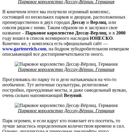
Парковое королевство Дессау-Вёрлиц. Германия
В конечном итоге мы получили огромный комплекс,
состоящий из нескольких парков и дворцов, расположенных
преимущественно в двух городах
Дессау
и
Верлиц
, или
совсем рядом с ними. Таким образом он и заслужил свое
название –
Парковое королевство Дессау-Верлиц
, и в
2000
году вошел в список всемирного наследия
ЮНЕСКО
.
Конечно же, у комплекса есть официальный сайт —
www.gartenreich.com
, на бодром зубодробительном немецком
описывающий все достопримечательности оного.
Парковое королевство Дессау-Вёрлиц. Германия
Прогуливаясь по парку то и дело натыкаешься на что-то
необычное. Тут античные скульптуры, религиозные
постройки, причудливые мосты, и даже самодельный вулкан,
очень сильно напоминающий
Везувий
.
Парковое королевство Дессау-Вёрлиц. Германия
Парк огромен, и если вдруг кто пожелает его посетить, то
лучше запастись определенным количеством времени и сил.
Однако, архитектура и природные ландшафты этого