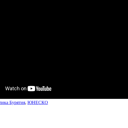
лика Бурятия
,
ЮНЕСКО