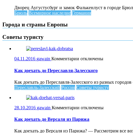
Аугустусбург
и
Дворец Аугустусбург и замок Фалькенлуст в городе Брюль
замок
Брюль
Всемирное наследие
Германия
Фалькенлуст
в
Города и страны Европы
городе
Брюль
Советы туристу
к
04.11.2016
gawain
Комментарии
отключены
записи
Как
Как доехать до Переславля-Залесского
доехать
до
Как доехать до Переславля-Залесского из разных городо
Переславля-
Переславль-Залесский
Россия
Советы туристу
Залесского
к
28.10.2016
gawain
Комментарии
отключены
записи
Как
Как доехать до Версаля из Парижа
доехать
до
Как доехать до Версаля из Парижа? — Рассмотрим все во