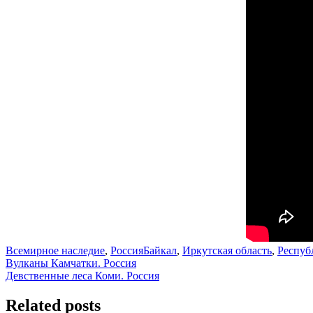
Всемирное наследие
,
Россия
Байкал
,
Иркутская область
,
Респуб
Навигация
Вулканы Камчатки. Россия
Девственные леса Коми. Россия
по
записям
Related posts