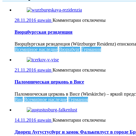
к
28.11.2016
gawain
Комментарии
отключены
записи
Вюрцбургская
Вюрцбургская резиденция
резиденция
Вюрцбургская резиденция (Würzburger Residenz) епископа
Всемирное наследие
Вюрцбург
Германия
к
21.11.2016
gawain
Комментарии
отключены
записи
Паломническая
Паломническая церковь в Висе
церковь
в
Паломническая церковь в Висе (Wieskirche) – яркий предс
Висе
Вис
Всемирное наследие
Германия
к
14.11.2016
gawain
Комментарии
отключены
записи
Дворец
Дворец Аугустусбург и замок Фалькенлуст в городе Б