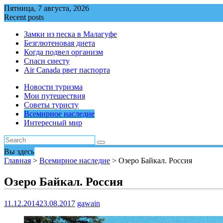
Перейти
Пятница, 7 августа, 2026
к
Recent posts
содержимому
Замки из песка в Малагуфе
Безглютеновая диета
Когда подвел организм
Спаси сиесту
Air Canada рвет паспорта
Новости туризма
Мои путешествия
Советы туристу
Всемирное наследие
Интересный мир
Вы здесь
Главная
>
Всемирное наследие
>
Озеро Байкал. Россия
Озеро Байкал. Россия
11.12.2014
23.08.2017
gawain