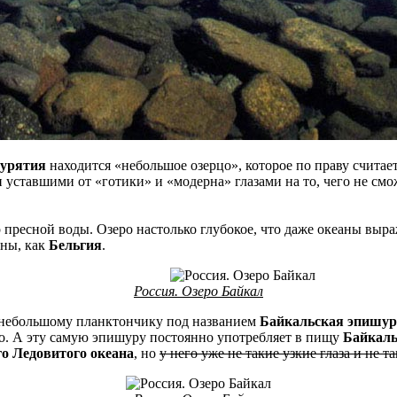
Бурятия
находится «небольшое озерцо», которое по праву счита
уставшими от «готики» и «модерна» глазами на то, чего не смо
 пресной воды. Озеро настолько глубокое, что даже океаны выр
аны, как
Бельгия
.
Россия. Озеро Байкал
я небольшому планктончику под названием
Байкальская эпишур
ро. А эту самую эпишуру постоянно употребляет в пищу
Байкаль
о Ледовитого океана
, но
у него уже не такие узкие глаза и не 