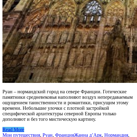
Руан – нормандский город на севере Франции. Готические
памятники средневековья наполняют воздух непередаваемым
ощущением таинственности и романтики, присущим этому
времени. Небольшие улочки с плотной застройкой
специфической архитектуры северной Европы только
дополняют и без того мистическую картину.
Read More
Мои путешествия
,
Руан
,
Франция
Жанна д’Арк
,
Нормандия
,