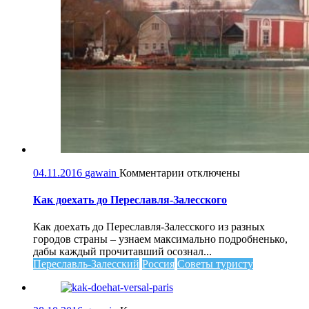
к
04.11.2016
gawain
Комментарии
отключены
записи
Как
Как доехать до Переславля-Залесского
доехать
до
Как доехать до Переславля-Залесского из разных
Переславля-
городов страны – узнаем максимально подробненько,
Залесского
дабы каждый прочитавший осознал...
Переславль-Залесский
Россия
Советы туристу