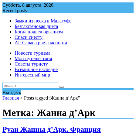
Перейти
Суббота, 8 августа, 2026
к
Recent posts
содержимому
Замки из песка в Малагуфе
Безглютеновая диета
Когда подвел организм
Спаси сиесту
Air Canada рвет паспорта
Новости туризма
Мои путешествия
Советы туристу
Всемирное наследие
Интересный мир
Вы здесь
Главная
>
Posts tagged :Жанна д’Арк"
Метка:
Жанна д’Арк
Руан Жанны д’Арк. Франция