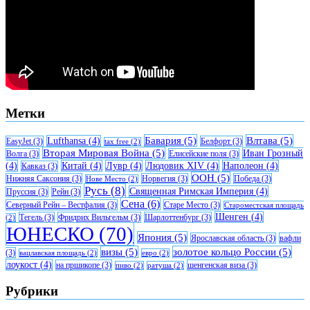
Метки
Бавария
(5)
Влтава
(5)
Lufthansa
(4)
EasyJet
(3)
Белфорт
(3)
tax free
(2)
Вторая Мировая Война
(5)
Иван Грозный
Волга
(3)
Елисейские поля
(3)
(4)
Китай
(4)
Лувр
(4)
Людовик XIV
(4)
Наполеон
(4)
Кавказ
(3)
ООН
(5)
Нижняя Саксония
(3)
Норвегия
(3)
Победа
(3)
Нове Место
(2)
Русь
(8)
Священная Римская Империя
(4)
Пруссия
(3)
Рейн
(3)
Сена
(6)
Северный Рейн – Вестфалия
(3)
Старе Место
(3)
Староместская площадь
Шенген
(4)
Тегель
(3)
Фридрих Вильгельм
(3)
Шарлоттенбург
(3)
(2)
ЮНЕСКО
(70)
Япония
(5)
Ярославская область
(3)
вафли
визы
(5)
золотое кольцо России
(5)
(3)
вацлавская площадь
(2)
евро
(2)
лоукост
(4)
на пршикопе
(3)
шенгенская виза
(3)
пиво
(2)
ратуша
(2)
Рубрики