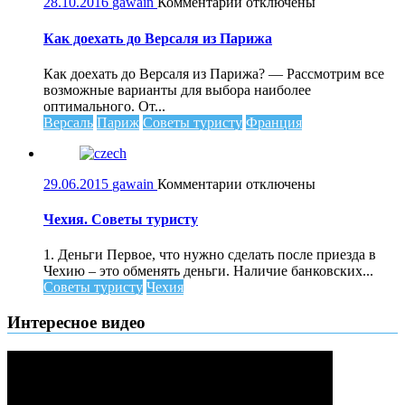
к
28.10.2016
gawain
Комментарии
отключены
записи
Как
Как доехать до Версаля из Парижа
доехать
до
Как доехать до Версаля из Парижа? — Рассмотрим все
Версаля
возможные варианты для выбора наиболее
из
оптимального. От...
Парижа
Версаль
Париж
Советы туристу
Франция
к
29.06.2015
gawain
Комментарии
отключены
записи
Чехия.
Чехия. Советы туристу
Советы
туристу
1. Деньги Первое, что нужно сделать после приезда в
Чехию – это обменять деньги. Наличие банковских...
Советы туристу
Чехия
Интересное видео