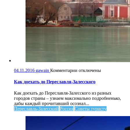
к
04.11.2016
gawain
Комментарии
отключены
записи
Как
Как доехать до Переславля-Залесского
доехать
до
Как доехать до Переславля-Залесского из разных
Переславля-
городов страны – узнаем максимально подробненько,
Залесского
дабы каждый прочитавший осознал...
Переславль-Залесский
Россия
Советы туристу