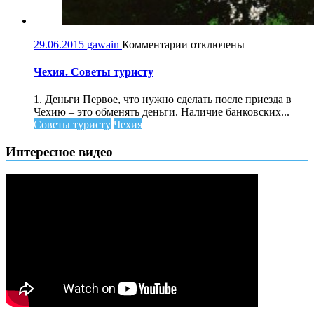
к
29.06.2015
gawain
Комментарии
отключены
записи
Чехия.
Чехия. Советы туристу
Советы
туристу
1. Деньги Первое, что нужно сделать после приезда в
Чехию – это обменять деньги. Наличие банковских...
Советы туристу
Чехия
Интересное видео