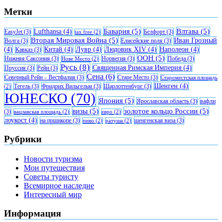
Метки
Бавария
(5)
Влтава
(5)
Lufthansa
(4)
EasyJet
(3)
Белфорт
(3)
tax free
(2)
Вторая Мировая Война
(5)
Иван Грозный
Волга
(3)
Елисейские поля
(3)
(4)
Китай
(4)
Лувр
(4)
Людовик XIV
(4)
Наполеон
(4)
Кавказ
(3)
ООН
(5)
Нижняя Саксония
(3)
Норвегия
(3)
Победа
(3)
Нове Место
(2)
Русь
(8)
Священная Римская Империя
(4)
Пруссия
(3)
Рейн
(3)
Сена
(6)
Северный Рейн – Вестфалия
(3)
Старе Место
(3)
Староместская площадь
Шенген
(4)
Тегель
(3)
Фридрих Вильгельм
(3)
Шарлоттенбург
(3)
(2)
ЮНЕСКО
(70)
Япония
(5)
Ярославская область
(3)
вафли
визы
(5)
золотое кольцо России
(5)
(3)
вацлавская площадь
(2)
евро
(2)
лоукост
(4)
на пршикопе
(3)
шенгенская виза
(3)
пиво
(2)
ратуша
(2)
Рубрики
Новости туризма
Мои путешествия
Советы туристу
Всемирное наследие
Интересный мир
Информация