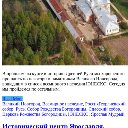
В прошлом экскурсе в историю Древней Руси мы хорошенько
прошлись по некоторым памятникам Великого Новгорода,
вошедшим в список всемирного наследия ЮНЕСКО. Сегодня
мы пройдемся по остальным.
Read More
Великий Новгород
,
Всемирное наследие
,
Россия
Георгиевский
собор
,
Русь
,
Собор Рождества Богородицы
,
Спасский собор
,
Церковь Рождества Богородицы
,
ЮНЕСКО
,
Ярослав Мудрый
Исторический центр Ярославля.