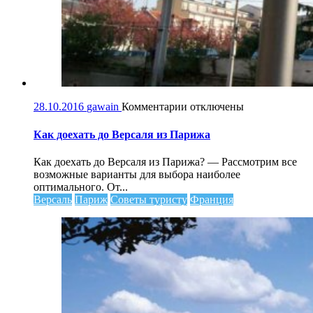
к
28.10.2016
gawain
Комментарии
отключены
записи
Как
Как доехать до Версаля из Парижа
доехать
до
Как доехать до Версаля из Парижа? — Рассмотрим все
Версаля
возможные варианты для выбора наиболее
из
оптимального. От...
Парижа
Версаль
Париж
Советы туристу
Франция