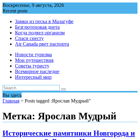
Перейти
Воскресенье, 9 августа, 2026
к
Recent posts
содержимому
Замки из песка в Малагуфе
Безглютеновая диета
Когда подвел организм
Спаси сиесту
Air Canada рвет паспорта
Новости туризма
Мои путешествия
Советы туристу
Всемирное наследие
Интересный мир
Вы здесь
Главная
>
Posts tagged :Ярослав Мудрый"
Метка:
Ярослав Мудрый
Исторические памятники Новгорода и