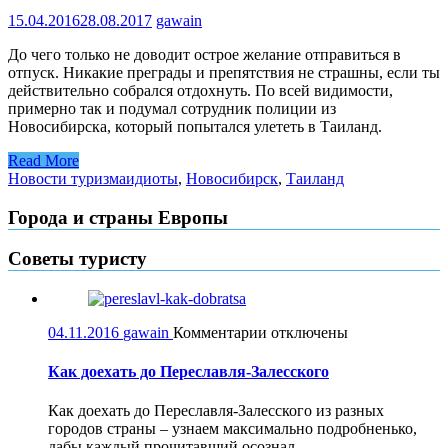
15.04.2016
28.08.2017
gawain
До чего только не доводит острое желание отправиться в
отпуск. Никакие преграды и препятствия не страшны, если ты
действительно собрался отдохнуть. По всей видимости,
примерно так и подумал сотрудник полиции из
Новосибирска, который попытался улететь в Таиланд.
Read More
Новости туризма
идиоты
,
Новосибирск
,
Таиланд
Города и страны Европы
Советы туристу
к
04.11.2016
gawain
Комментарии
отключены
записи
Как
Как доехать до Переславля-Залесского
доехать
до
Как доехать до Переславля-Залесского из разных
Переславля-
городов страны – узнаем максимально подробненько,
Залесского
дабы каждый прочитавший осознал...