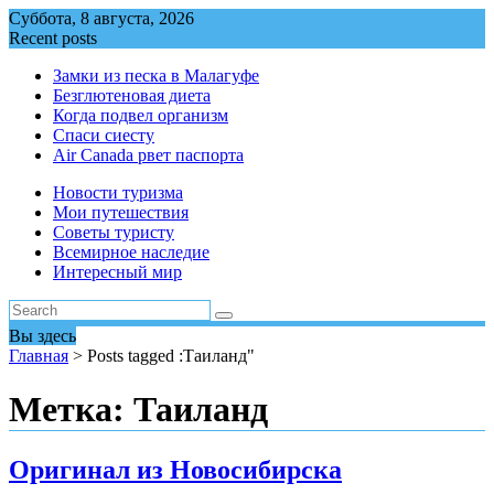
Перейти
Суббота, 8 августа, 2026
к
Recent posts
содержимому
Замки из песка в Малагуфе
Безглютеновая диета
Когда подвел организм
Спаси сиесту
Air Canada рвет паспорта
Новости туризма
Мои путешествия
Советы туристу
Всемирное наследие
Интересный мир
Вы здесь
Главная
>
Posts tagged :Таиланд"
Метка:
Таиланд
Оригинал из Новосибирска