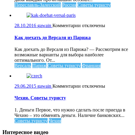
Переславль-Залесский
Россия
Советы туристу
к
28.10.2016
gawain
Комментарии
отключены
записи
Как
Как доехать до Версаля из Парижа
доехать
до
Как доехать до Версаля из Парижа? — Рассмотрим все
Версаля
возможные варианты для выбора наиболее
из
оптимального. От...
Парижа
Версаль
Париж
Советы туристу
Франция
к
29.06.2015
gawain
Комментарии
отключены
записи
Чехия.
Чехия. Советы туристу
Советы
туристу
1. Деньги Первое, что нужно сделать после приезда в
Чехию – это обменять деньги. Наличие банковских...
Советы туристу
Чехия
Интересное видео