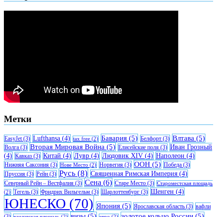
Метки
Бавария
(5)
Влтава
(5)
Lufthansa
(4)
EasyJet
(3)
Белфорт
(3)
tax free
(2)
Вторая Мировая Война
(5)
Иван Грозный
Волга
(3)
Елисейские поля
(3)
(4)
Китай
(4)
Лувр
(4)
Людовик XIV
(4)
Наполеон
(4)
Кавказ
(3)
ООН
(5)
Нижняя Саксония
(3)
Норвегия
(3)
Победа
(3)
Нове Место
(2)
Русь
(8)
Священная Римская Империя
(4)
Пруссия
(3)
Рейн
(3)
Сена
(6)
Северный Рейн – Вестфалия
(3)
Старе Место
(3)
Староместская площадь
Шенген
(4)
Тегель
(3)
Фридрих Вильгельм
(3)
Шарлоттенбург
(3)
(2)
ЮНЕСКО
(70)
Япония
(5)
Ярославская область
(3)
вафли
визы
(5)
золотое кольцо России
(5)
(3)
вацлавская площадь
(2)
евро
(2)