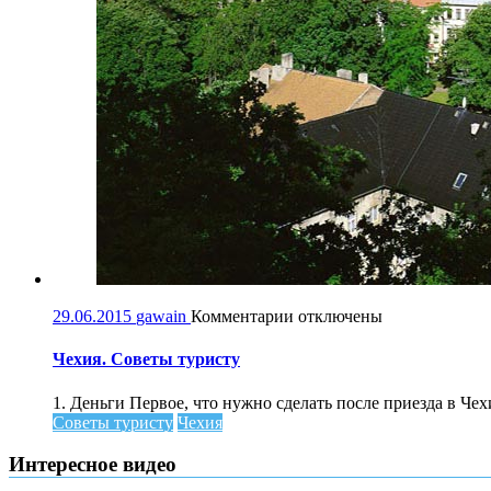
к
29.06.2015
gawain
Комментарии
отключены
записи
Чехия.
Чехия. Советы туристу
Советы
туристу
1. Деньги Первое, что нужно сделать после приезда в Чех
Советы туристу
Чехия
Интересное видео