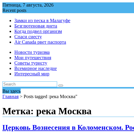
Перейти
Пятница, 7 августа, 2026
к
Recent posts
содержимому
Замки из песка в Малагуфе
Безглютеновая диета
Когда подвел организм
Спаси сиесту
Air Canada рвет паспорта
Новости туризма
Мои путешествия
Советы туристу
Всемирное наследие
Интересный мир
Вы здесь
Главная
>
Posts tagged :река Москва"
Метка:
река Москва
Церковь Вознесения в Коломенском. Ро