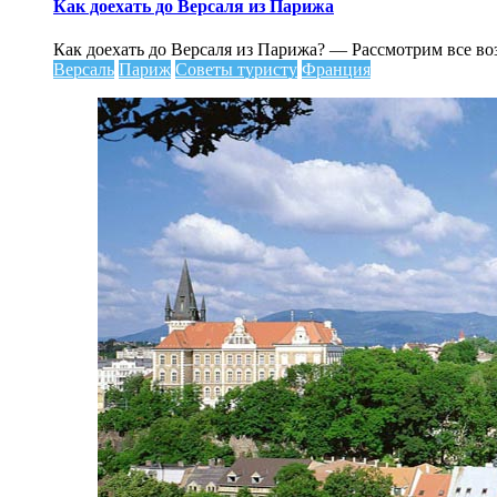
Как
Как доехать до Версаля из Парижа
доехать
до
Как доехать до Версаля из Парижа? — Рассмотрим все во
Версаля
Версаль
Париж
Советы туристу
Франция
из
Парижа