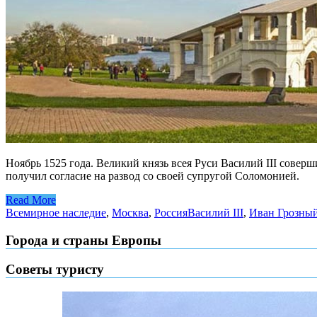
Ноябрь 1525 года. Великий князь всея Руси Василий III совер
получил согласие на развод со своей супругой Соломонией.
Read More
Всемирное наследие
,
Москва
,
Россия
Василий III
,
Иван Грозны
Города и страны Европы
Советы туристу