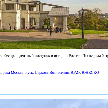
шил беспрецедентный поступок в истории России. После ряда без
й
,
река Москва
,
Русь
,
Церковь Вознесения
,
ЮАО
,
ЮНЕСКО