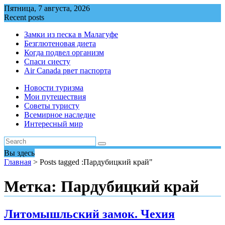
Перейти
Пятница, 7 августа, 2026
к
Recent posts
содержимому
Замки из песка в Малагуфе
Безглютеновая диета
Когда подвел организм
Спаси сиесту
Air Canada рвет паспорта
Новости туризма
Мои путешествия
Советы туристу
Всемирное наследие
Интересный мир
Вы здесь
Главная
>
Posts tagged :Пардубицкий край"
Метка:
Пардубицкий край
Литомышльский замок. Чехия