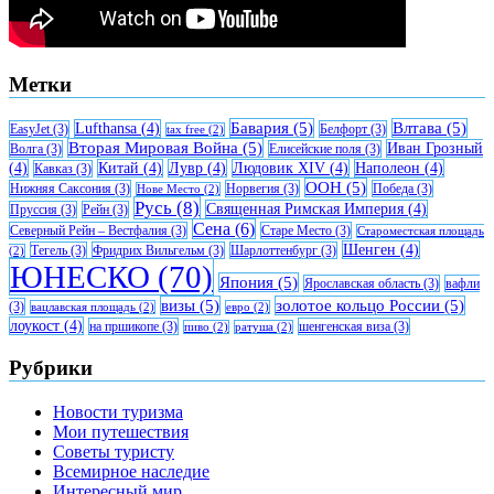
Метки
Бавария
(5)
Влтава
(5)
Lufthansa
(4)
EasyJet
(3)
Белфорт
(3)
tax free
(2)
Вторая Мировая Война
(5)
Иван Грозный
Волга
(3)
Елисейские поля
(3)
(4)
Китай
(4)
Лувр
(4)
Людовик XIV
(4)
Наполеон
(4)
Кавказ
(3)
ООН
(5)
Нижняя Саксония
(3)
Норвегия
(3)
Победа
(3)
Нове Место
(2)
Русь
(8)
Священная Римская Империя
(4)
Пруссия
(3)
Рейн
(3)
Сена
(6)
Северный Рейн – Вестфалия
(3)
Старе Место
(3)
Староместская площадь
Шенген
(4)
Тегель
(3)
Фридрих Вильгельм
(3)
Шарлоттенбург
(3)
(2)
ЮНЕСКО
(70)
Япония
(5)
Ярославская область
(3)
вафли
визы
(5)
золотое кольцо России
(5)
(3)
вацлавская площадь
(2)
евро
(2)
лоукост
(4)
на пршикопе
(3)
шенгенская виза
(3)
пиво
(2)
ратуша
(2)
Рубрики
Новости туризма
Мои путешествия
Советы туристу
Всемирное наследие
Интересный мир