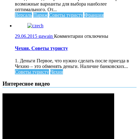
Версаля
возможные варианты для выбора наиболее
из
оптимального. От...
Парижа
Версаль
Париж
Советы туристу
Франция
к
29.06.2015
gawain
Комментарии
отключены
записи
Чехия.
Чехия. Советы туристу
Советы
туристу
1. Деньги Первое, что нужно сделать после приезда в
Чехию – это обменять деньги. Наличие банковских...
Советы туристу
Чехия
Интересное видео