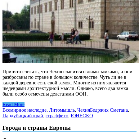
Принято считать, что Чехия славится своими замками, и они
разбросаны по стране в большом количестве. Чуть ли не в
каждой деревне есть свой замок. Многие из них являются
шедеврами архитектурной мысли. Однако, всего два замка
были особо отмечены делегатами ООН.
Read More
Всемирное наследие
,
Литомышль
,
Чехия
Бедржих Сметана
,
Пардубицкий край
,
сграффито
,
ЮНЕСКО
Города и страны Европы