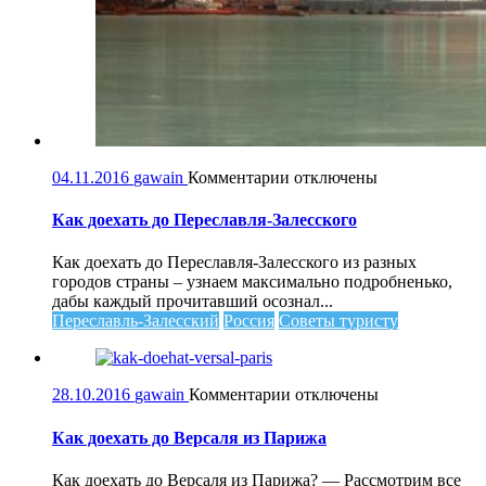
к
04.11.2016
gawain
Комментарии
отключены
записи
Как
Как доехать до Переславля-Залесского
доехать
до
Как доехать до Переславля-Залесского из разных
Переславля-
городов страны – узнаем максимально подробненько,
Залесского
дабы каждый прочитавший осознал...
Переславль-Залесский
Россия
Советы туристу
к
28.10.2016
gawain
Комментарии
отключены
записи
Как
Как доехать до Версаля из Парижа
доехать
до
Как доехать до Версаля из Парижа? — Рассмотрим все