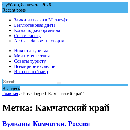
Перейти
Суббота, 8 августа, 2026
к
Recent posts
содержимому
Замки из песка в Малагуфе
Безглютеновая диета
Когда подвел организм
Спаси сиесту
Air Canada рвет паспорта
Новости туризма
Мои путешествия
Советы туристу
Всемирное наследие
Интересный мир
Вы здесь
Главная
>
Posts tagged :Камчатский край"
Метка:
Камчатский край
Вулканы Камчатки. Россия