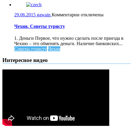
к
29.06.2015
gawain
Комментарии
отключены
записи
Чехия.
Чехия. Советы туристу
Советы
туристу
1. Деньги Первое, что нужно сделать после приезда в
Чехию – это обменять деньги. Наличие банковских...
Советы туристу
Чехия
Интересное видео