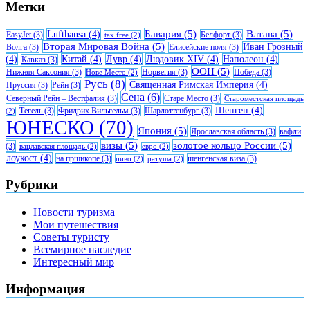
Метки
Бавария
(5)
Влтава
(5)
Lufthansa
(4)
EasyJet
(3)
Белфорт
(3)
tax free
(2)
Вторая Мировая Война
(5)
Иван Грозный
Волга
(3)
Елисейские поля
(3)
(4)
Китай
(4)
Лувр
(4)
Людовик XIV
(4)
Наполеон
(4)
Кавказ
(3)
ООН
(5)
Нижняя Саксония
(3)
Норвегия
(3)
Победа
(3)
Нове Место
(2)
Русь
(8)
Священная Римская Империя
(4)
Пруссия
(3)
Рейн
(3)
Сена
(6)
Северный Рейн – Вестфалия
(3)
Старе Место
(3)
Староместская площадь
Шенген
(4)
Тегель
(3)
Фридрих Вильгельм
(3)
Шарлоттенбург
(3)
(2)
ЮНЕСКО
(70)
Япония
(5)
Ярославская область
(3)
вафли
визы
(5)
золотое кольцо России
(5)
(3)
вацлавская площадь
(2)
евро
(2)
лоукост
(4)
на пршикопе
(3)
шенгенская виза
(3)
пиво
(2)
ратуша
(2)
Рубрики
Новости туризма
Мои путешествия
Советы туристу
Всемирное наследие
Интересный мир
Информация