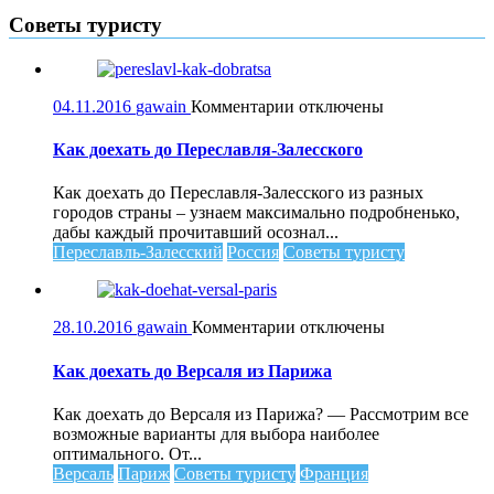
Советы туристу
к
04.11.2016
gawain
Комментарии
отключены
записи
Как
Как доехать до Переславля-Залесского
доехать
до
Как доехать до Переславля-Залесского из разных
Переславля-
городов страны – узнаем максимально подробненько,
Залесского
дабы каждый прочитавший осознал...
Переславль-Залесский
Россия
Советы туристу
к
28.10.2016
gawain
Комментарии
отключены
записи
Как
Как доехать до Версаля из Парижа
доехать
до
Как доехать до Версаля из Парижа? — Рассмотрим все
Версаля
возможные варианты для выбора наиболее
из
оптимального. От...
Парижа
Версаль
Париж
Советы туристу
Франция