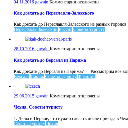
к
04.11.2016
gawain
Комментарии
отключены
записи
Как
Как доехать до Переславля-Залесского
доехать
до
Как доехать до Переславля-Залесского из разных городо
Переславля-
Переславль-Залесский
Россия
Советы туристу
Залесского
к
28.10.2016
gawain
Комментарии
отключены
записи
Как
Как доехать до Версаля из Парижа
доехать
до
Как доехать до Версаля из Парижа? — Рассмотрим все во
Версаля
Версаль
Париж
Советы туристу
Франция
из
Парижа
к
29.06.2015
gawain
Комментарии
отключены
записи
Чехия.
Чехия. Советы туристу
Советы
туристу
1. Деньги Первое, что нужно сделать после приезда в Чех
Советы туристу
Чехия