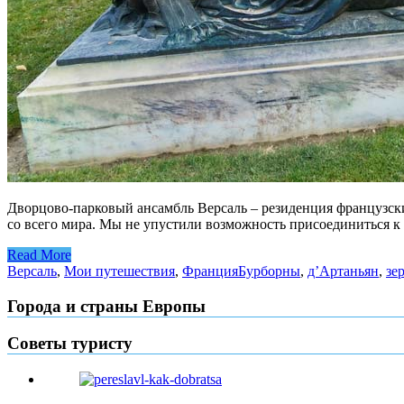
Дворцово-парковый ансамбль Версаль – резиденция французск
со всего мира. Мы не упустили возможность присоединиться к
Read More
Версаль
,
Мои путешествия
,
Франция
Бурборны
,
д’Артаньян
,
зе
Города и страны Европы
Советы туристу