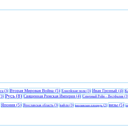
Вторая Мировая Война
(5)
Иван Грозный
(4)
га
(3)
Елисейские поля
(3)
К
Русь
(8)
Священная Римская Империя
(4)
(3)
Северный Рейн – Вестфалия
(3
Япония
(5)
визы
(5)
Ярославская область
(3)
вафли
(3)
вацлавская площадь
(2)
е