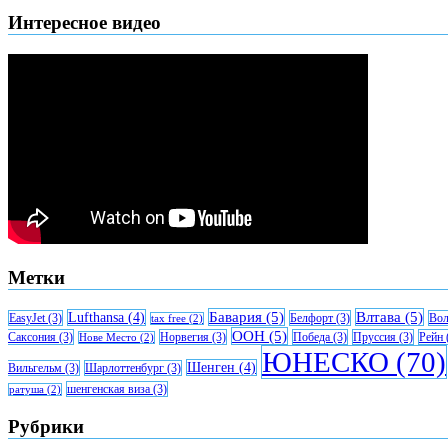
Интересное видео
Метки
Бавария
(5)
Влтава
(5)
Lufthansa
(4)
EasyJet
(3)
Белфорт
(3)
Вол
tax free
(2)
ООН
(5)
Саксония
(3)
Норвегия
(3)
Победа
(3)
Пруссия
(3)
Рейн
Нове Место
(2)
ЮНЕСКО
(70)
Шенген
(4)
Вильгельм
(3)
Шарлоттенбург
(3)
шенгенская виза
(3)
ратуша
(2)
Рубрики