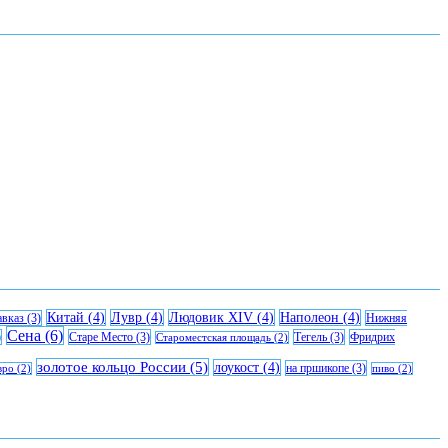
Китай
(4)
Лувр
(4)
Людовик XIV
(4)
Наполеон
(4)
авказ
(3)
Нижняя
Сена
(6)
)
Старе Место
(3)
Тегель
(3)
Фридрих
Староместская площадь
(2)
золотое кольцо России
(5)
лоукост
(4)
на пршикопе
(3)
вро
(2)
пиво
(2)