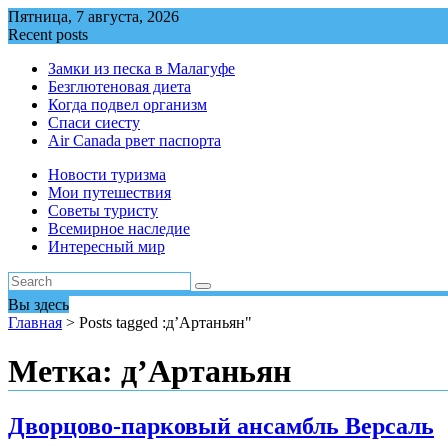
Перейти
Пятница, 7 августа, 2026
к
Recent posts
содержимому
Замки из песка в Малагуфе
Безглютеновая диета
Когда подвел организм
Спаси сиесту
Air Canada рвет паспорта
Новости туризма
Мои путешествия
Советы туристу
Всемирное наследие
Интересный мир
Вы здесь
Главная
>
Posts tagged :д’Артаньян"
Метка:
д’Артаньян
Дворцово-парковый ансамбль Версаль