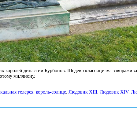
их королей династии Бурбонов. Шедевр классицизма заворажива
 этому миллиону.
ркальная гелерея
,
король-солнце
,
Людовик XIII
,
Людовик XIV
,
Лю