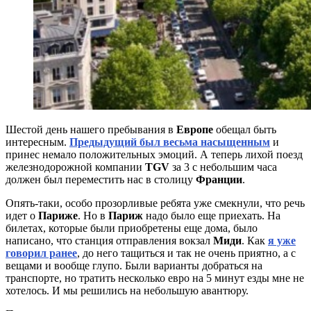
Шестой день нашего пребывания в
Европе
обещал быть
интересным.
Предыдущий был весьма насыщенным
и
принес немало положительных эмоций. А теперь лихой поезд
железнодорожной компании
TGV
за 3 с небольшим часа
должен был переместить нас в столицу
Франции
.
Опять-таки, особо прозорливые ребята уже смекнули, что речь
идет о
Париже
. Но в
Париж
надо было еще приехать. На
билетах, которые были приобретены еще дома, было
написано, что станция отправления вокзал
Миди
. Как
я уже
говорил ранее
, до него тащиться и так не очень приятно, а с
вещами и вообще глупо. Были варианты добраться на
транспорте, но тратить несколько евро на 5 минут езды мне не
хотелось. И мы решились на небольшую авантюру.