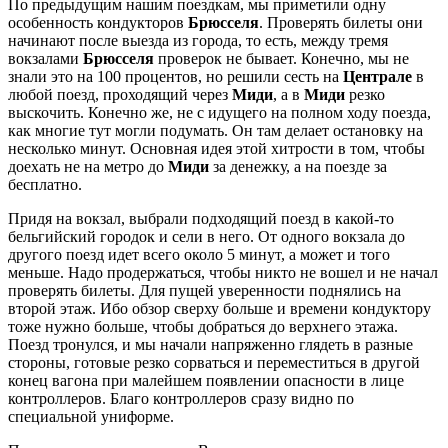
По предыдущим нашим поездкам, мы приметили одну
особенность кондукторов
Брюсселя
. Проверять билеты они
начинают после выезда из города, то есть, между тремя
вокзалами
Брюсселя
проверок не бывает. Конечно, мы не
знали это на 100 процентов, но решили сесть на
Централе
в
любой поезд, проходящий через
Миди
, а в
Миди
резко
выскочить. Конечно же, не с идущего на полном ходу поезда,
как многие тут могли подумать. Он там делает остановку на
несколько минут. Основная идея этой хитрости в том, чтобы
доехать не на метро до
Миди
за денежку, а на поезде за
бесплатно.
Придя на вокзал, выбрали подходящий поезд в какой-то
бельгийский городок и сели в него. От одного вокзала до
другого поезд идет всего около 5 минут, а может и того
меньше. Надо продержаться, чтобы никто не вошел и не начал
проверять билеты. Для пущей уверенности поднялись на
второй этаж. Ибо обзор сверху больше и времени кондуктору
тоже нужно больше, чтобы добраться до верхнего этажа.
Поезд тронулся, и мы начали напряженно глядеть в разные
стороны, готовые резко сорваться и переместиться в другой
конец вагона при малейшем появлении опасности в лице
контроллеров. Благо контроллеров сразу видно по
специальной униформе.