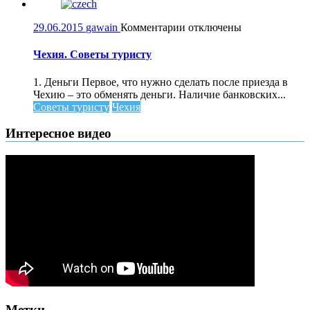
к
29.06.2015
gawain
Комментарии
отключены
записи
Чехия.
Чехия. Советы туристу
Советы
туристу
1. Деньги Первое, что нужно сделать после приезда в
Чехию – это обменять деньги. Наличие банковских...
Советы туристу
Чехия
Интересное видео
Метки