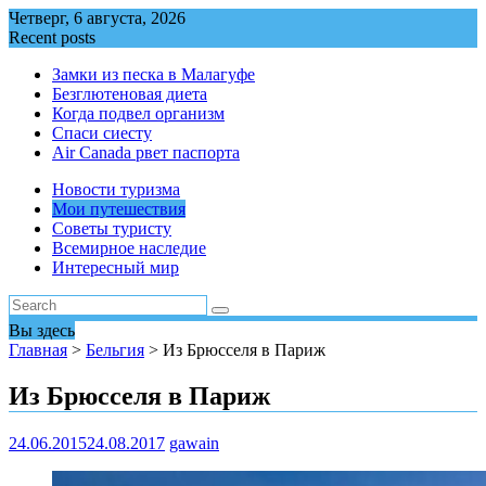
Перейти
Четверг, 6 августа, 2026
к
Recent posts
содержимому
Замки из песка в Малагуфе
Безглютеновая диета
Когда подвел организм
Спаси сиесту
Air Canada рвет паспорта
Новости туризма
Мои путешествия
Советы туристу
Всемирное наследие
Интересный мир
Вы здесь
Главная
>
Бельгия
>
Из Брюсселя в Париж
Из Брюсселя в Париж
24.06.2015
24.08.2017
gawain