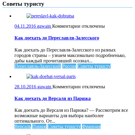
Советы туристу
к
04.11.2016
gawain
Комментарии
отключены
записи
Как
Как доехать до Переславля-Залесского
доехать
до
Как доехать до Переславля-Залесского из разных
Переславля-
городов страны – узнаем максимально подробненько,
Залесского
дабы каждый прочитавший осознал...
Переславль-Залесский
Россия
Советы туристу
к
28.10.2016
gawain
Комментарии
отключены
записи
Как
Как доехать до Версаля из Парижа
доехать
до
Как доехать до Версаля из Парижа? — Рассмотрим все
Версаля
возможные варианты для выбора наиболее
из
оптимального. От...
Парижа
Версаль
Париж
Советы туристу
Франция