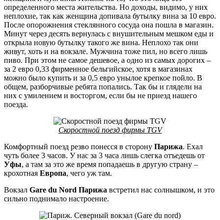
определенного места жительства. Но доходы, видимо, у них
неплохие, так как женщина допивала бутылку вина за 10 евро.
После опорожнения стеклянного сосуда она пошла в магазин.
Минут через десять вернулась с внушительным мешком еды и
открыла новую бутылку такого же вина. Неплохо так они
живут, хоть и на вокзале. Мужчина тоже пил, но всего лишь
пиво. При этом не самое дешевое, а одно из самых дорогих –
за 2 евро 0,33 фирменное бельгийское, хотя в магазинах
можно было купить и за 0,5 евро унылое крепкое пойло. В
общем, разборчивые ребята попались. Так бы и глядели на
них с умилением и восторгом, если бы не приезд нашего
поезда.
Скоростной поезд фирмы TGV
Комфортный поезд резво понесся в сторону
Парижа
. Ехал
чуть более 3 часов. У нас за 3 часа лишь слегка отъедешь от
Уфы
, а там за это же время попадаешь в другую страну –
крохотная
Европа
, чего уж там.
Вокзал
Gare du Nord Парижа
встретил нас солнышком, и это
сильно поднимало настроение.