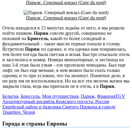
Париж. Северный вокзал (Gare du nord)
Париж. Северный вокзал (Gare du nord)
Отель находился в 15 минутах ходьбы от него, и мы решили
пойти пешком.
Париж
совсем другой, совершенно не
похожий на
Брюссель
, какой-то более солидный и
фундаментальный – такие мысли первые попали в голову.
Встретили
Париж
по одежке, и эта одежка нам понравилась,
тем более погода была светлая и ясная. Быстро отыскали отель
и заселились в номер. Номера миниатюрные, и лестница на
наш 3-й этаж была узкая – еле пролезали чемоданы. Был еще
лифт, он был еще меньше, в нем можно было ехать только
одному, и то при условии, что ты лилипут. Понятное дело, я
ни разу им не воспользовался. Но на все эти мелочи жизни мы
закрыли глаза, ведь мы приехали не в отель, а в
Париж
.
Бельгия
,
Брюссель
,
Мои путешествия
,
Париж
,
Франция
TGV
Навигация
Архитектурный ансамбль Кижского погоста. Россия
Еврейский район и базилика Святого Прокопа в городе
по
Тршебич. Чехия
записям
Города и страны Европы