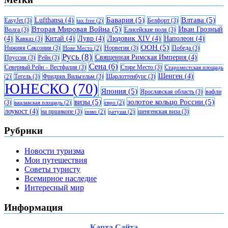
Бавария
(5)
Влтава
(5)
Lufthansa
(4)
EasyJet
(3)
Белфорт
(3)
tax free
(2)
Вторая Мировая Война
(5)
Иван Грозный
Волга
(3)
Елисейские поля
(3)
(4)
Китай
(4)
Лувр
(4)
Людовик XIV
(4)
Наполеон
(4)
Кавказ
(3)
ООН
(5)
Нижняя Саксония
(3)
Норвегия
(3)
Победа
(3)
Нове Место
(2)
Русь
(8)
Священная Римская Империя
(4)
Пруссия
(3)
Рейн
(3)
Сена
(6)
Северный Рейн – Вестфалия
(3)
Старе Место
(3)
Староместская площадь
Шенген
(4)
Тегель
(3)
Фридрих Вильгельм
(3)
Шарлоттенбург
(3)
(2)
ЮНЕСКО
(70)
Япония
(5)
Ярославская область
(3)
вафли
визы
(5)
золотое кольцо России
(5)
(3)
вацлавская площадь
(2)
евро
(2)
лоукост
(4)
на пршикопе
(3)
шенгенская виза
(3)
пиво
(2)
ратуша
(2)
Рубрики
Новости туризма
Мои путешествия
Советы туристу
Всемирное наследие
Интересный мир
Информация
Карта Сайта