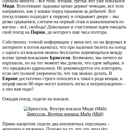
Прошла минута – все тихо. Вторая, третья, вот уже показался
Миди
. Вспотевшие ладошки цепко держат чемодан, все тело
напряжено, как у кошки перед прыжком за добычей. Вот
поезд плавно подходит к перрону и открывает двери – мы
резко срываемся, слетаем на первый этаж и вываливаемся из
вагона – всё, свобода! Довольные и счастливые идем ожидать
свой поезд на
Париж
, до которого еще часа полтора.
Собственно, точной информации у меня нет, но на форумах в
интернете я потом вычитал, что при наличии билета на поезд
с одного из вокзалов можно бесплатно перемещаться между
всеми тремя вокзалами
Брюсселя
. Возможно, мы ничего не
нарушили, но на тот момент мы думали, что едем зайцами, и
это придавало адреналину. Не рекомендуется это повторять,
если нет полной уверенности, что так можно делать. В
Европе
достаточно строго относятся к такого рода вещам, и
штраф около 80 евро могут влепить легко и непринужденно –
а оно вам надо?
Ожидая поезд, сидели на вокзале.
Брюссель. Внутри вокзала Миди (Midi)
Прямо напротив сидели два непонятных персонажа –
женщина и мужчина. Похоже на то, что это лица без