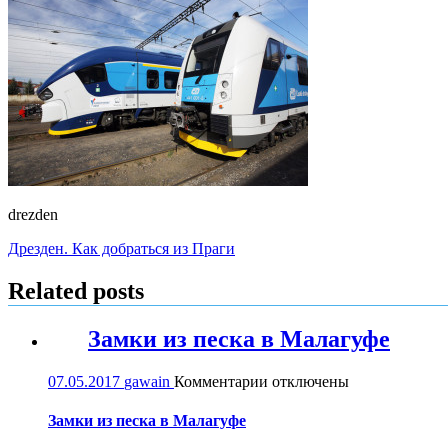
drezden
Навигация
Дрезден. Как добраться из Праги
по
Related posts
записям
Замки из песка в Малагуфе
к
07.05.2017
gawain
Комментарии
отключены
записи
Замки
Замки из песка в Малагуфе
из