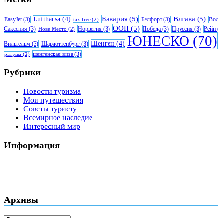
Бавария
(5)
Влтава
(5)
Lufthansa
(4)
EasyJet
(3)
Белфорт
(3)
Вол
tax free
(2)
ООН
(5)
Саксония
(3)
Норвегия
(3)
Победа
(3)
Пруссия
(3)
Рейн
Нове Место
(2)
ЮНЕСКО
(70)
Шенген
(4)
Вильгельм
(3)
Шарлоттенбург
(3)
шенгенская виза
(3)
ратуша
(2)
Рубрики
Новости туризма
Мои путешествия
Советы туристу
Всемирное наследие
Интересный мир
Информация
Архивы