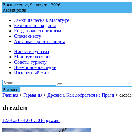
Перейти
Воскресенье, 9 августа, 2026
к
Recent posts
содержимому
Замки из песка в Малагуфе
Безглютеновая диета
Когда подвел организм
Спаси сиесту
Air Canada рвет паспорта
Новости туризма
Мои путешествия
Советы туристу
Всемирное наследие
Интересный мир
Вы здесь
Главная
>
Германия
>
Дрезден. Как добраться из Праги
>
drezde
drezden
12.01.2016
12.01.2016
gawain