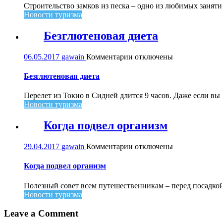
песка
Строительство замков из песка – одно из любимых занятий
в
Новости туризма
Малагуфе
Безглютеновая диета
к
06.05.2017
gawain
Комментарии
отключены
записи
Безглютеновая
Безглютеновая диета
диета
Перелет из Токио в Сидней длится 9 часов. Даже если вы н
Новости туризма
Когда подвел организм
к
29.04.2017
gawain
Комментарии
отключены
записи
Когда
Когда подвел организм
подвел
организм
Полезный совет всем путешественникам – перед посадкой в
Новости туризма
Leave a Comment