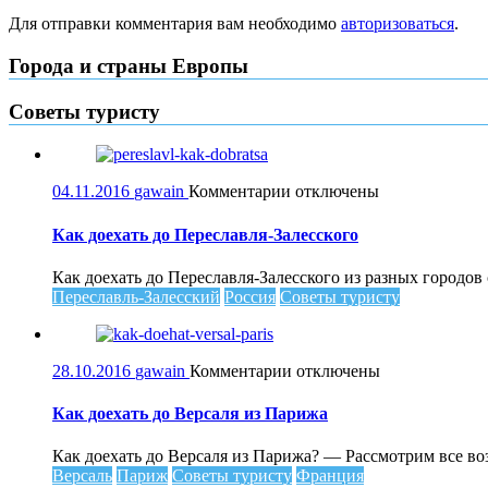
Для отправки комментария вам необходимо
авторизоваться
.
Города и страны Европы
Советы туристу
к
04.11.2016
gawain
Комментарии
отключены
записи
Как
Как доехать до Переславля-Залесского
доехать
до
Как доехать до Переславля-Залесского из разных городо
Переславля-
Переславль-Залесский
Россия
Советы туристу
Залесского
к
28.10.2016
gawain
Комментарии
отключены
записи
Как
Как доехать до Версаля из Парижа
доехать
до
Как доехать до Версаля из Парижа? — Рассмотрим все во
Версаля
Версаль
Париж
Советы туристу
Франция
из