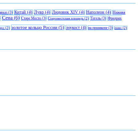
Китай
(4)
Лувр
(4)
Людовик XIV
(4)
Наполеон
(4)
авказ
(3)
Нижняя
Сена
(6)
)
Старе Место
(3)
Тегель
(3)
Фридрих
Староместская площадь
(2)
золотое кольцо России
(5)
лоукост
(4)
на пршикопе
(3)
вро
(2)
пиво
(2)