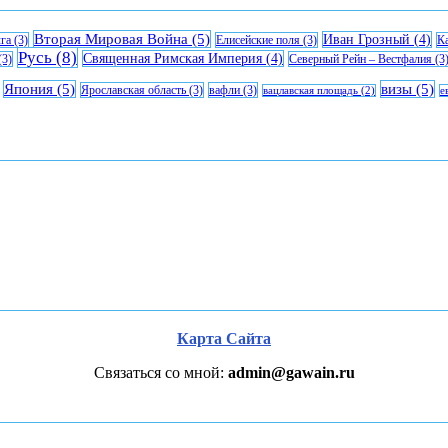
Вторая Мировая Война
(5)
Иван Грозный
(4)
га
(3)
Елисейские поля
(3)
К
Русь
(8)
Священная Римская Империя
(4)
(3)
Северный Рейн – Вестфалия
(3
Япония
(5)
визы
(5)
Ярославская область
(3)
вафли
(3)
вацлавская площадь
(2)
е
Карта Сайта
Связаться со мной:
admin@gawain.ru