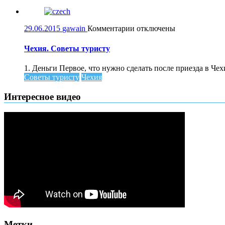
Парижа
к
29.06.2015
gawain
Комментарии
отключены
записи
Чехия.
Чехия. Советы туристу
Советы
туристу
1. Деньги Первое, что нужно сделать после приезда в Чех
Советы туристу
Чехия
Интересное видео
Метки