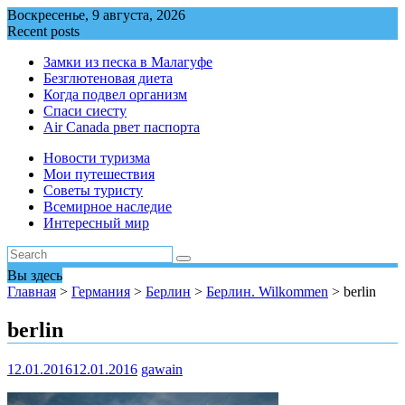
Перейти
Воскресенье, 9 августа, 2026
к
Recent posts
содержимому
Замки из песка в Малагуфе
Безглютеновая диета
Когда подвел организм
Спаси сиесту
Air Canada рвет паспорта
Новости туризма
Мои путешествия
Советы туристу
Всемирное наследие
Интересный мир
Вы здесь
Главная
>
Германия
>
Берлин
>
Берлин. Wilkommen
>
berlin
berlin
12.01.2016
12.01.2016
gawain