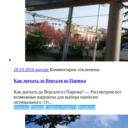
к
28.10.2016
gawain
Комментарии
отключены
записи
Как
Как доехать до Версаля из Парижа
доехать
до
Как доехать до Версаля из Парижа? — Рассмотрим все
Версаля
возможные варианты для выбора наиболее
из
оптимального. От...
Парижа
Версаль
Париж
Советы туристу
Франция