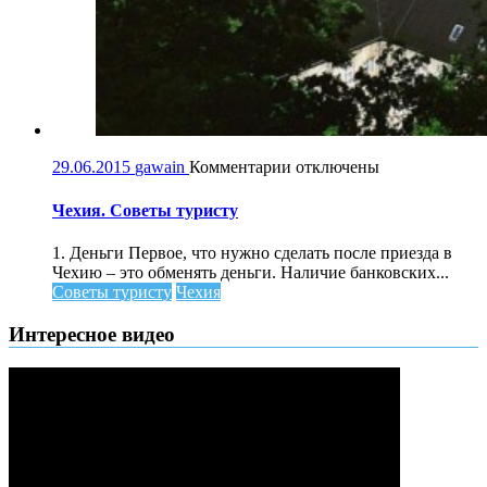
к
29.06.2015
gawain
Комментарии
отключены
записи
Чехия.
Чехия. Советы туристу
Советы
туристу
1. Деньги Первое, что нужно сделать после приезда в
Чехию – это обменять деньги. Наличие банковских...
Советы туристу
Чехия
Интересное видео