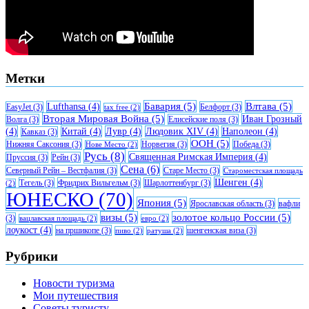
Метки
Бавария
(5)
Влтава
(5)
Lufthansa
(4)
EasyJet
(3)
Белфорт
(3)
tax free
(2)
Вторая Мировая Война
(5)
Иван Грозный
Волга
(3)
Елисейские поля
(3)
(4)
Китай
(4)
Лувр
(4)
Людовик XIV
(4)
Наполеон
(4)
Кавказ
(3)
ООН
(5)
Нижняя Саксония
(3)
Норвегия
(3)
Победа
(3)
Нове Место
(2)
Русь
(8)
Священная Римская Империя
(4)
Пруссия
(3)
Рейн
(3)
Сена
(6)
Северный Рейн – Вестфалия
(3)
Старе Место
(3)
Староместская площадь
Шенген
(4)
Тегель
(3)
Фридрих Вильгельм
(3)
Шарлоттенбург
(3)
(2)
ЮНЕСКО
(70)
Япония
(5)
Ярославская область
(3)
вафли
визы
(5)
золотое кольцо России
(5)
(3)
вацлавская площадь
(2)
евро
(2)
лоукост
(4)
на пршикопе
(3)
шенгенская виза
(3)
пиво
(2)
ратуша
(2)
Рубрики
Новости туризма
Мои путешествия
Советы туристу