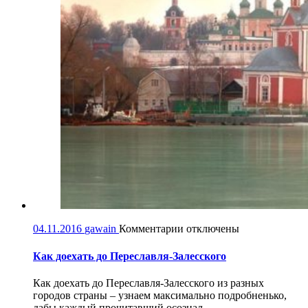
к
04.11.2016
gawain
Комментарии
отключены
записи
Как
Как доехать до Переславля-Залесского
доехать
до
Как доехать до Переславля-Залесского из разных
Переславля-
городов страны – узнаем максимально подробненько,
Залесского
дабы каждый прочитавший осознал...