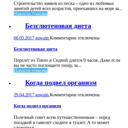
песка
Строительство замков из песка – одно из любимых
в
занятий детей всех возрастов, приехавших на море за...
Малагуфе
Новости туризма
Безглютеновая диета
к
06.05.2017
gawain
Комментарии
отключены
записи
Безглютеновая
Безглютеновая диета
диета
Перелет из Токио в Сидней длится 9 часов. Даже если
вы не часто поглощаете пищу, за...
Новости туризма
Когда подвел организм
к
29.04.2017
gawain
Комментарии
отключены
записи
Когда
Когда подвел организм
подвел
организм
Полезный совет всем путешественникам – перед
посадкой в самолет сходите в туалет. А то может
сложиться...