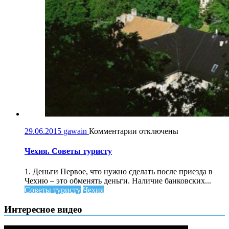
к
29.06.2015
gawain
Комментарии
отключены
записи
Чехия.
Чехия. Советы туристу
Советы
туристу
1. Деньги Первое, что нужно сделать после приезда в
Чехию – это обменять деньги. Наличие банковских...
Советы туристу
Чехия
Интересное видео