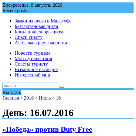
Перейти
Воскресенье, 9 августа, 2026
к
Recent posts
содержимому
Замки из песка в Малагуфе
Безглютеновая диета
Когда подвел организм
Спаси сиесту
Air Canada рвет паспорта
Новости туризма
Мои путешествия
Советы туристу
Всемирное наследие
Интересный мир
Вы здесь
Главная
>
2016
>
Июль
>
16
День:
16.07.2016
«Победа» против Duty Free