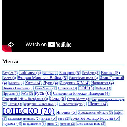
Метки
Бавария
(5)
Влтава
(5)
Lufthansa
(4)
EasyJet
(3)
Белфорт
(3)
tax free
(2)
Вторая Мировая Война
(5)
Иван Грозный
Волга
(3)
Елисейские поля
(3)
(4)
Китай
(4)
Лувр
(4)
Людовик XIV
(4)
Наполеон
(4)
Кавказ
(3)
ООН
(5)
Нижняя Саксония
(3)
Норвегия
(3)
Победа
(3)
Нове Место
(2)
Русь
(8)
Священная Римская Империя
(4)
Пруссия
(3)
Рейн
(3)
Сена
(6)
Северный Рейн – Вестфалия
(3)
Старе Место
(3)
Староместская площадь
Шенген
(4)
Тегель
(3)
Фридрих Вильгельм
(3)
Шарлоттенбург
(3)
(2)
ЮНЕСКО
(70)
Япония
(5)
Ярославская область
(3)
вафли
визы
(5)
золотое кольцо России
(5)
(3)
вацлавская площадь
(2)
евро
(2)
лоукост
(4)
на пршикопе
(3)
шенгенская виза
(3)
пиво
(2)
ратуша
(2)