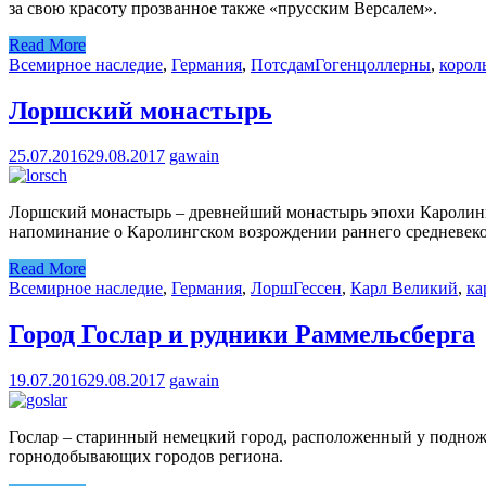
за свою красоту прозванное также «прусским Версалем».
Read More
Всемирное наследие
,
Германия
,
Потсдам
Гогенцоллерны
,
корол
Лоршский монастырь
25.07.2016
29.08.2017
gawain
Лоршский монастырь – древнейший монастырь эпохи Каролинго
напоминание о Каролингском возрождении раннего средневеко
Read More
Всемирное наследие
,
Германия
,
Лорш
Гессен
,
Карл Великий
,
ка
Город Гослар и рудники Раммельсберга
19.07.2016
29.08.2017
gawain
Гослар – старинный немецкий город, расположенный у поднож
горнодобывающих городов региона.