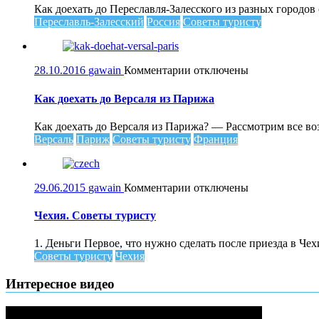
до
Как доехать до Переславля-Залесского из разных городо
Переславля-
Переславль-Залесский
Россия
Советы туристу
Залесского
к
28.10.2016
gawain
Комментарии
отключены
записи
Как
Как доехать до Версаля из Парижа
доехать
до
Как доехать до Версаля из Парижа? — Рассмотрим все во
Версаля
Версаль
Париж
Советы туристу
Франция
из
Парижа
к
29.06.2015
gawain
Комментарии
отключены
записи
Чехия.
Чехия. Советы туристу
Советы
туристу
1. Деньги Первое, что нужно сделать после приезда в Чех
Советы туристу
Чехия
Интересное видео