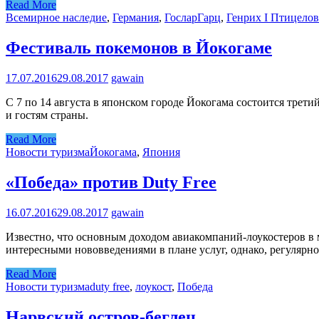
Read More
Всемирное наследие
,
Германия
,
Гослар
Гарц
,
Генрих I Птицелов
Фестиваль покемонов в Йокогаме
17.07.2016
29.08.2017
gawain
С 7 по 14 августа в японском городе Йокогама состоится трет
и гостям страны.
Read More
Новости туризма
Йокогама
,
Япония
«Победа» против Duty Free
16.07.2016
29.08.2017
gawain
Известно, что основным доходом авиакомпаний-лоукостеров в м
интересными нововведениями в плане услуг, однако, регулярно
Read More
Новости туризма
duty free
,
лоукост
,
Победа
Нарвский остров-беглец