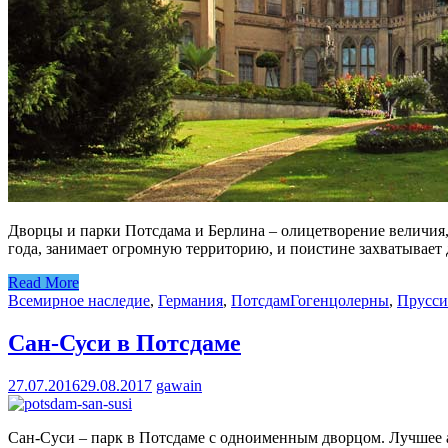
Дворцы и парки Потсдама и Берлина – олицетворение величия,
года, занимает огромную территорию, и поистине захватывает 
Read More
Всемирное наследие
,
Германия
,
Потсдам
Гогенцолерны
,
Прусси
Сан-Суси в Потсдаме
27.07.2016
29.08.2017
gawain
Сан-Суси – парк в Потсдаме с одноименным дворцом. Лучшее 