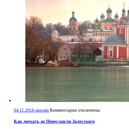
к
04.11.2016
gawain
Комментарии
отключены
записи
Как
Как доехать до Переславля-Залесского
доехать