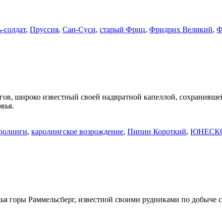
ь-солдат
,
Пруссия
,
Сан-Суси
,
старый Фриц
,
Фридрих Великий
,
Ф
в, широко известный своей надвратной капеллой, сохранившей
вья.
ролинги
,
каролингское возрождение
,
Пипин Короткий
,
ЮНЕСК
ья горы Раммельсберг, известной своими рудниками по добыче 