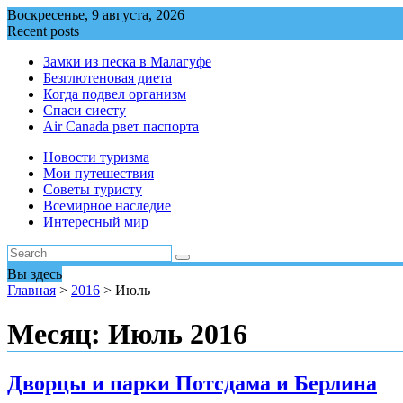
Перейти
Воскресенье, 9 августа, 2026
к
Recent posts
содержимому
Замки из песка в Малагуфе
Безглютеновая диета
Когда подвел организм
Спаси сиесту
Air Canada рвет паспорта
Новости туризма
Мои путешествия
Советы туристу
Всемирное наследие
Интересный мир
Вы здесь
Главная
>
2016
>
Июль
Месяц:
Июль 2016
Дворцы и парки Потсдама и Берлина