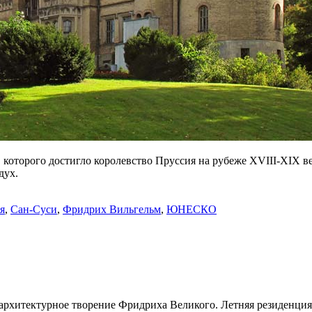
 которого достигло королевство Пруссия на рубеже XVIII-XIX ве
дух.
я
,
Сан-Суси
,
Фридрих Вильгельм
,
ЮНЕСКО
архитектурное творение Фридриха Великого. Летняя резиденция