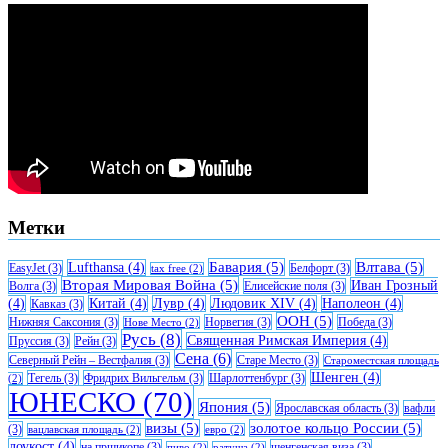
Метки
Бавария
(5)
Влтава
(5)
Lufthansa
(4)
EasyJet
(3)
Белфорт
(3)
tax free
(2)
Вторая Мировая Война
(5)
Иван Грозный
Волга
(3)
Елисейские поля
(3)
(4)
Китай
(4)
Лувр
(4)
Людовик XIV
(4)
Наполеон
(4)
Кавказ
(3)
ООН
(5)
Нижняя Саксония
(3)
Норвегия
(3)
Победа
(3)
Нове Место
(2)
Русь
(8)
Священная Римская Империя
(4)
Пруссия
(3)
Рейн
(3)
Сена
(6)
Северный Рейн – Вестфалия
(3)
Старе Место
(3)
Староместская площадь
Шенген
(4)
Тегель
(3)
Фридрих Вильгельм
(3)
Шарлоттенбург
(3)
(2)
ЮНЕСКО
(70)
Япония
(5)
Ярославская область
(3)
вафли
визы
(5)
золотое кольцо России
(5)
(3)
вацлавская площадь
(2)
евро
(2)
лоукост
(4)
на пршикопе
(3)
шенгенская виза
(3)
пиво
(2)
ратуша
(2)