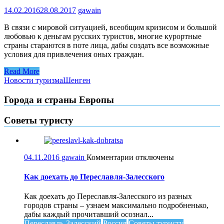
14.02.2016
28.08.2017
gawain
В связи с мировой ситуацией, всеобщим кризисом и большой
любовью к деньгам русских туристов, многие курортные
страны стараются в поте лица, дабы создать все возможные
условия для привлечения оных граждан.
Read More
Новости туризма
Шенген
Города и страны Европы
Советы туристу
к
04.11.2016
gawain
Комментарии
отключены
записи
Как
Как доехать до Переславля-Залесского
доехать
до
Как доехать до Переславля-Залесского из разных
Переславля-
городов страны – узнаем максимально подробненько,
Залесского
дабы каждый прочитавший осознал...
Переславль-Залесский
Россия
Советы туристу