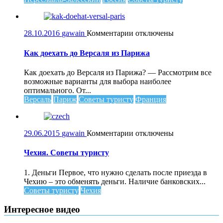
к
28.10.2016
gawain
Комментарии
отключены
записи
Как
Как доехать до Версаля из Парижа
доехать
до
Как доехать до Версаля из Парижа? — Рассмотрим все
Версаля
возможные варианты для выбора наиболее
из
оптимального. От...
Парижа
Версаль
Париж
Советы туристу
Франция
к
29.06.2015
gawain
Комментарии
отключены
записи
Чехия.
Чехия. Советы туристу
Советы
туристу
1. Деньги Первое, что нужно сделать после приезда в
Чехию – это обменять деньги. Наличие банковских...
Советы туристу
Чехия
Интересное видео