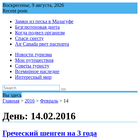
Перейти
Воскресенье, 9 августа, 2026
к
Recent posts
содержимому
Замки из песка в Малагуфе
Безглютеновая диета
Когда подвел организм
Спаси сиесту
Air Canada рвет паспорта
Новости туризма
Мои путешествия
Советы туристу
Всемирное наследие
Интересный мир
Вы здесь
Главная
>
2016
>
Февраль
>
14
День:
14.02.2016
Греческий шенген на 3 года