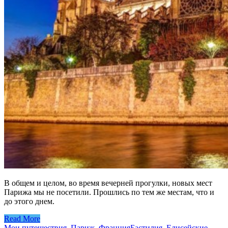
В общем и целом, во время вечерней прогулки, новых мест
Парижа мы не посетили. Прошлись по тем же местам, что и
до этого днем.
Read More
Мои путешествия
,
Париж
,
Франция
Бастилия
,
Елисейские