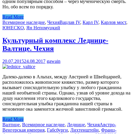
одним популярным способом – через мученическую смерть.
Но, обо всем по порядку.
Read More
Всемирное наследие
,
Чехия
Вацлав IV
,
Карл IV
,
Карлов мост
,
ЮНЕСКО
,
Ян Непомуцкий
Культурный комплекс Леднице-
Валтице. Чехия
20.07.2015
24.08.2017
gawain
Далеко-далеко в Альпах, между Австрией и Швейцарией,
расположилось живописное княжество, размер которого
вызывает снисходительную улыбку у любого гражданина
нашей необъятной страны. Однако, узнав об уровне дохода на
душу населения этого карликового государства,
снисходительная улыбка гражданина нашей страны в
мгновение ока заменится желчной завистливой гримасой.
Read More
Валтице
,
Всемирное наследие
,
Леднице
,
Чехия
Австро-
Венгерская империя
,
Габсбурги
,
Лихтенштейн
,
Франц-