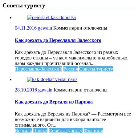
Советы туристу
к
04.11.2016
gawain
Комментарии
отключены
записи
Как
Как доехать до Переславля-Залесского
доехать
до
Как доехать до Переславля-Залесского из разных
Переславля-
городов страны – узнаем максимально подробненько,
Залесского
дабы каждый прочитавший осознал...
Переславль-Залесский
Россия
Советы туристу
к
28.10.2016
gawain
Комментарии
отключены
записи
Как
Как доехать до Версаля из Парижа
доехать
до
Как доехать до Версаля из Парижа? — Рассмотрим все
Версаля
возможные варианты для выбора наиболее
из
оптимального. От...
Парижа
Версаль
Париж
Советы туристу
Франция