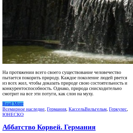
На протяжении всего своего существование человечество
пытается покорить природу. Каждое поколение людей рвется
из всех жил, чтобы доказать природе свою состоятельность и
конкурентоспособность. Однако, природа снисходительно
смотрит на все эти потуги, как слон на муху.
Read More
Всемирное наследие
,
Германия
,
Кассель
Вильгельм
,
Геркулес
,
ЮНЕСКО
Аббатство Корвей. Германия