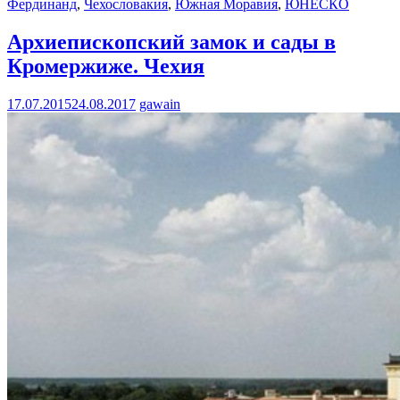
Фердинанд
,
Чехословакия
,
Южная Моравия
,
ЮНЕСКО
Архиепископский замок и сады в
Кромержиже. Чехия
17.07.2015
24.08.2017
gawain