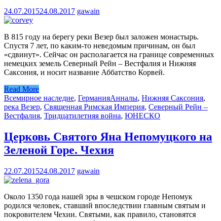
24.07.2015
24.08.2017
gawain
В 815 году на берегу реки Везер был заложен монастырь.
Спустя 7 лет, по каким-то неведомым причинам, он был
«сдвинут». Сейчас он располагается на границе современных
немецких земель Северный Рейн – Вестфалия и Нижняя
Саксония, и носит название Аббатство Корвей.
Read More
Всемирное наследие
,
Германия
Анналы
,
Нижняя Саксония
,
река Везер
,
Священная Римская Империя
,
Северный Рейн –
Вестфалия
,
Тридцатилетняя война
,
ЮНЕСКО
Церковь Святого Яна Непомуцкого на
Зеленой Горе. Чехия
22.07.2015
24.08.2017
gawain
Около 1350 года нашей эры в чешском городе Непомук
родился человек, ставший впоследствии главным святым и
покровителем Чехии. Святыми, как правило, становятся