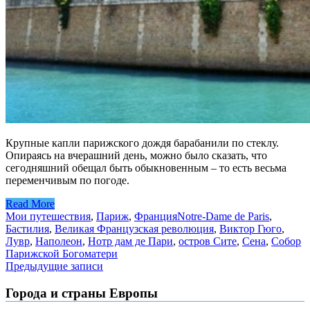
Крупные капли парижского дождя барабанили по стеклу.
Опираясь на вчерашний день, можно было сказать, что
сегодняшний обещал быть обыкновенным – то есть весьма
переменчивым по погоде.
Read More
Мои путешествия
,
Париж
,
Франция
Notre-Dame de Paris
,
Бастилия
,
Великая Французская революция
,
Виктор Гюго
,
Лувр
,
Наполеон
,
Нотр дам де Пари
,
остров Сите
,
Сена
,
Собор
Парижской Богоматери
Навигация
Предыдущие записи
по
Города и страны Европы
записям