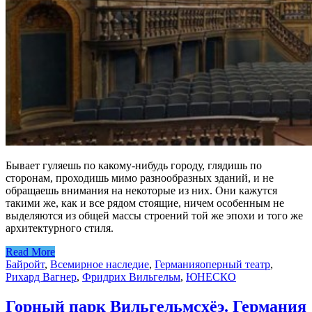
Бывает гуляешь по какому-нибудь городу, глядишь по
сторонам, проходишь мимо разнообразных зданий, и не
обращаешь внимания на некоторые из них. Они кажутся
такими же, как и все рядом стоящие, ничем особенным не
выделяются из общей массы строений той же эпохи и того же
архитектурного стиля.
Read More
Байройт
,
Всемирное наследие
,
Германия
оперный театр
,
Рихард Вагнер
,
Фридрих Вильгельм
,
ЮНЕСКО
Горный парк Вильгельмсхёэ. Германия