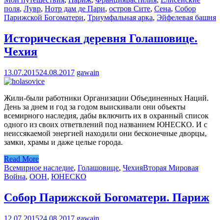
поля
,
Лувр
,
Нотр дам де Пари
,
остров Сите
,
Сена
,
Собор
Парижской Богоматери
,
Триумфальная арка
,
Эйфелевая башня
Историческая деревня Голашовице.
Чехия
13.07.2015
24.08.2017
gawain
Жили-были работники Организации Объединенных Наций.
День за днем и год за годом выискивали они объекты
всемирного наследия, дабы включить их в охранный список
одного из своих ответвлений под названием ЮНЕСКО. И с
неиссякаемой энергией находили они бесконечные дворцы,
замки, храмы и даже целые города.
Read More
Всемирное наследие
,
Голашовице
,
Чехия
Вторая Мировая
Война
,
ООН
,
ЮНЕСКО
Собор Парижской Богоматери. Париж
12.07.2015
24.08.2017
gawain