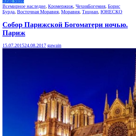
Read More
Всемирное наследие
,
Кромержиж
,
Чехия
Богемия
,
Борис
Бурда
,
Восточная Моравия
,
Моравия
,
Тициан
,
ЮНЕСКО
Собор Парижской Богоматери ночью.
Париж
15.07.2015
24.08.2017
gawain