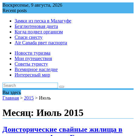
Перейти
Воскресенье, 9 августа, 2026
к
Recent posts
содержимому
Замки из песка в Малагуфе
Безглютеновая диета
Когда подвел организм
Спаси сиесту
Air Canada рвет паспорта
Новости туризма
Мои путешествия
Советы туристу
Всемирное наследие
Интересный мир
Вы здесь
Главная
>
2015
>
Июль
Месяц:
Июль 2015
Доисторические свайные жилища в