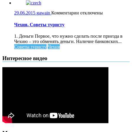
к
29.06.2015
gawain
Комментарии
отключены
записи
Чехия.
Чехия. Советы туристу
Советы
туристу
1. Деньги Первое, что нужно сделать после приезда в
Чехию – это обменять деньги. Наличие банковских...
Советы туристу
Чехия
Интересное видео