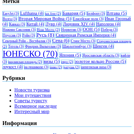
Метки
Бавария
(5)
Влтава
(5)
Lufthansa
(4)
EasyJet
(3)
Белфорт
(3)
tax free
(2)
Вторая Мировая Война
(5)
Иван Грозный
Волга
(3)
Елисейские поля
(3)
(4)
Китай
(4)
Лувр
(4)
Людовик XIV
(4)
Наполеон
(4)
Кавказ
(3)
ООН
(5)
Нижняя Саксония
(3)
Норвегия
(3)
Победа
(3)
Нове Место
(2)
Русь
(8)
Священная Римская Империя
(4)
Пруссия
(3)
Рейн
(3)
Сена
(6)
Северный Рейн – Вестфалия
(3)
Старе Место
(3)
Староместская площадь
Шенген
(4)
Тегель
(3)
Фридрих Вильгельм
(3)
Шарлоттенбург
(3)
(2)
ЮНЕСКО
(70)
Япония
(5)
Ярославская область
(3)
вафли
визы
(5)
золотое кольцо России
(5)
(3)
вацлавская площадь
(2)
евро
(2)
лоукост
(4)
на пршикопе
(3)
шенгенская виза
(3)
пиво
(2)
ратуша
(2)
Рубрики
Новости туризма
Мои путешествия
Советы туристу
Всемирное наследие
Интересный мир
Информация