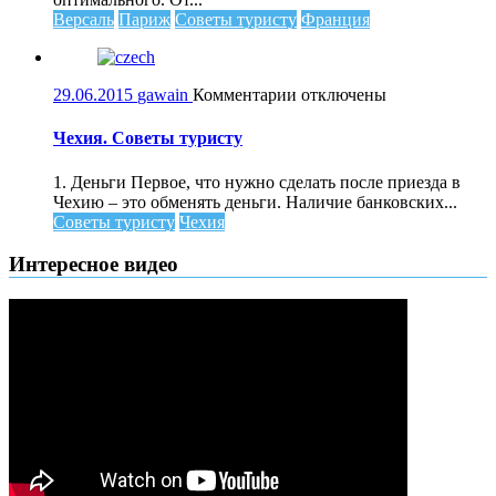
Парижа
Версаль
Париж
Советы туристу
Франция
к
29.06.2015
gawain
Комментарии
отключены
записи
Чехия.
Чехия. Советы туристу
Советы
туристу
1. Деньги Первое, что нужно сделать после приезда в
Чехию – это обменять деньги. Наличие банковских...
Советы туристу
Чехия
Интересное видео