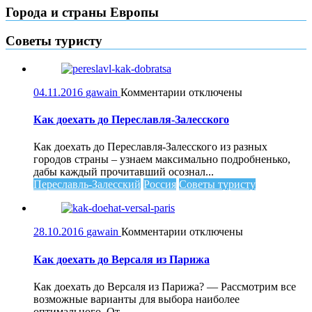
Города и страны Европы
Советы туристу
к
04.11.2016
gawain
Комментарии
отключены
записи
Как
Как доехать до Переславля-Залесского
доехать
до
Как доехать до Переславля-Залесского из разных
Переславля-
городов страны – узнаем максимально подробненько,
Залесского
дабы каждый прочитавший осознал...
Переславль-Залесский
Россия
Советы туристу
к
28.10.2016
gawain
Комментарии
отключены
записи
Как
Как доехать до Версаля из Парижа
доехать
до
Как доехать до Версаля из Парижа? — Рассмотрим все
Версаля
возможные варианты для выбора наиболее
из
оптимального. От...