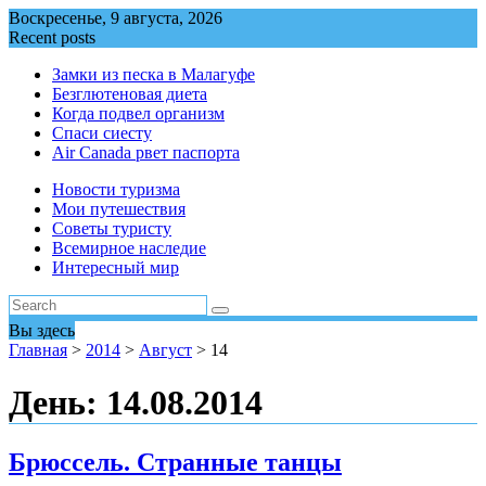
Перейти
Воскресенье, 9 августа, 2026
к
Recent posts
содержимому
Замки из песка в Малагуфе
Безглютеновая диета
Когда подвел организм
Спаси сиесту
Air Canada рвет паспорта
Новости туризма
Мои путешествия
Советы туристу
Всемирное наследие
Интересный мир
Вы здесь
Главная
>
2014
>
Август
>
14
День:
14.08.2014
Брюссель. Странные танцы