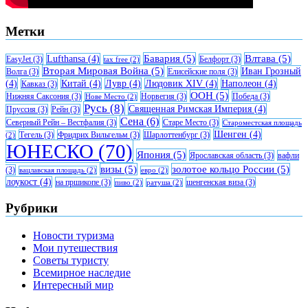
Метки
Бавария
(5)
Влтава
(5)
Lufthansa
(4)
EasyJet
(3)
Белфорт
(3)
tax free
(2)
Вторая Мировая Война
(5)
Иван Грозный
Волга
(3)
Елисейские поля
(3)
(4)
Китай
(4)
Лувр
(4)
Людовик XIV
(4)
Наполеон
(4)
Кавказ
(3)
ООН
(5)
Нижняя Саксония
(3)
Норвегия
(3)
Победа
(3)
Нове Место
(2)
Русь
(8)
Священная Римская Империя
(4)
Пруссия
(3)
Рейн
(3)
Сена
(6)
Северный Рейн – Вестфалия
(3)
Старе Место
(3)
Староместская площадь
Шенген
(4)
Тегель
(3)
Фридрих Вильгельм
(3)
Шарлоттенбург
(3)
(2)
ЮНЕСКО
(70)
Япония
(5)
Ярославская область
(3)
вафли
визы
(5)
золотое кольцо России
(5)
(3)
вацлавская площадь
(2)
евро
(2)
лоукост
(4)
на пршикопе
(3)
шенгенская виза
(3)
пиво
(2)
ратуша
(2)
Рубрики
Новости туризма
Мои путешествия
Советы туристу
Всемирное наследие
Интересный мир