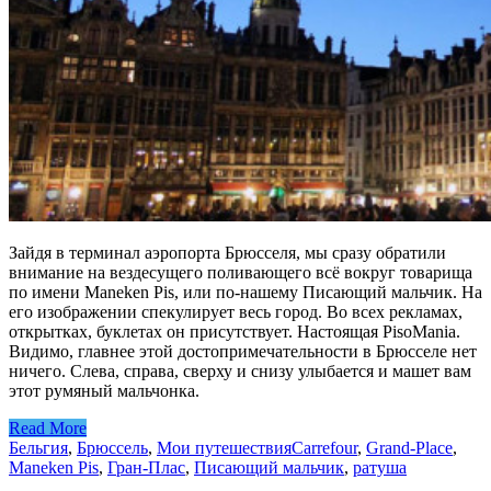
Зайдя в терминал аэропорта Брюсселя, мы сразу обратили
внимание на вездесущего поливающего всё вокруг товарища
по имени Maneken Pis, или по-нашему Писающий мальчик. На
его изображении спекулирует весь город. Во всех рекламах,
открытках, буклетах он присутствует. Настоящая PisoMania.
Видимо, главнее этой достопримечательности в Брюсселе нет
ничего. Слева, справа, сверху и снизу улыбается и машет вам
этот румяный мальчонка.
Read More
Бельгия
,
Брюссель
,
Мои путешествия
Carrefour
,
Grand-Place
,
Maneken Pis
,
Гран-Плас
,
Писающий мальчик
,
ратуша