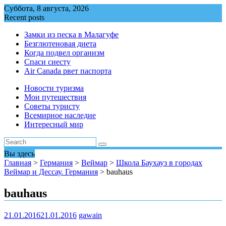
Перейти
Суббота, 8 августа, 2026
к
Recent posts
содержимому
Замки из песка в Малагуфе
Безглютеновая диета
Когда подвел организм
Спаси сиесту
Air Canada рвет паспорта
Новости туризма
Мои путешествия
Советы туристу
Всемирное наследие
Интересный мир
Вы здесь
Главная
>
Германия
>
Веймар
>
Школа Баухауз в городах
Веймар и Дессау. Германия
>
bauhaus
bauhaus
21.01.2016
21.01.2016
gawain