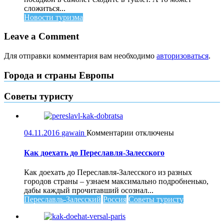
сложиться...
Новости туризма
Leave a Comment
Для отправки комментария вам необходимо
авторизоваться
.
Города и страны Европы
Советы туристу
к
04.11.2016
gawain
Комментарии
отключены
записи
Как
Как доехать до Переславля-Залесского
доехать
до
Как доехать до Переславля-Залесского из разных
Переславля-
городов страны – узнаем максимально подробненько,
Залесского
дабы каждый прочитавший осознал...
Переславль-Залесский
Россия
Советы туристу