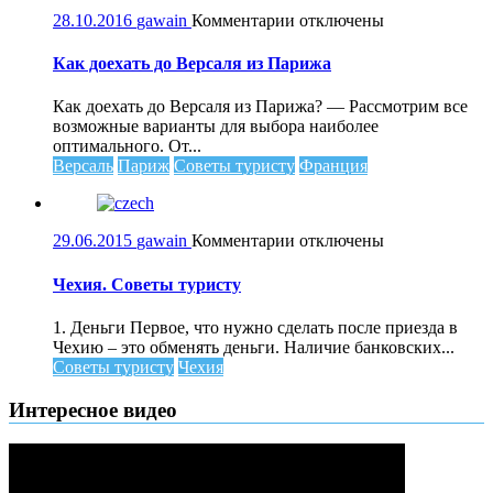
к
28.10.2016
gawain
Комментарии
отключены
записи
Как
Как доехать до Версаля из Парижа
доехать
до
Как доехать до Версаля из Парижа? — Рассмотрим все
Версаля
возможные варианты для выбора наиболее
из
оптимального. От...
Парижа
Версаль
Париж
Советы туристу
Франция
к
29.06.2015
gawain
Комментарии
отключены
записи
Чехия.
Чехия. Советы туристу
Советы
туристу
1. Деньги Первое, что нужно сделать после приезда в
Чехию – это обменять деньги. Наличие банковских...
Советы туристу
Чехия
Интересное видео