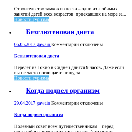
из
песка
Строительство замков из песка – одно из любимых
в
занятий детей всех возрастов, приехавших на море за...
Малагуфе
Новости туризма
Безглютеновая диета
к
06.05.2017
gawain
Комментарии
отключены
записи
Безглютеновая
Безглютеновая диета
диета
Перелет из Токио в Сидней длится 9 часов. Даже если
вы не часто поглощаете пищу, за...
Новости туризма
Когда подвел организм
к
29.04.2017
gawain
Комментарии
отключены
записи
Когда
Когда подвел организм
подвел
организм
Полезный совет всем путешественникам – перед
посадкой в самолет сходите в туалет. А то может