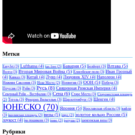
Метки
Бавария
(5)
Влтава
(5)
Lufthansa
(4)
EasyJet
(3)
Белфорт
(3)
tax free
(2)
Вторая Мировая Война
(5)
Иван Грозный
Волга
(3)
Елисейские поля
(3)
(4)
Китай
(4)
Лувр
(4)
Людовик XIV
(4)
Наполеон
(4)
Кавказ
(3)
ООН
(5)
Нижняя Саксония
(3)
Норвегия
(3)
Победа
(3)
Нове Место
(2)
Русь
(8)
Священная Римская Империя
(4)
Пруссия
(3)
Рейн
(3)
Сена
(6)
Северный Рейн – Вестфалия
(3)
Старе Место
(3)
Староместская площадь
Шенген
(4)
Тегель
(3)
Фридрих Вильгельм
(3)
Шарлоттенбург
(3)
(2)
ЮНЕСКО
(70)
Япония
(5)
Ярославская область
(3)
вафли
визы
(5)
золотое кольцо России
(5)
(3)
вацлавская площадь
(2)
евро
(2)
лоукост
(4)
на пршикопе
(3)
шенгенская виза
(3)
пиво
(2)
ратуша
(2)
Рубрики